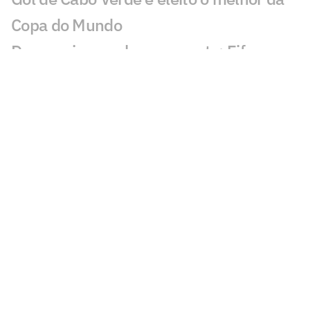
Copa do Mundo
De cerveja a cachorro-quente: Fifa
divulga números da Copa do Mundo
Árbitro da final da Copa do Mundo
anuncia aposentadoria
OPINIÃO: Com respaldo pago por
subserviência, Infantino quer uma Fifa
inquestionável
Em carta, Infantino rebate críticas à Fifa:
'Ódio e boatos falsos'
Argentinos intensificam campanha para