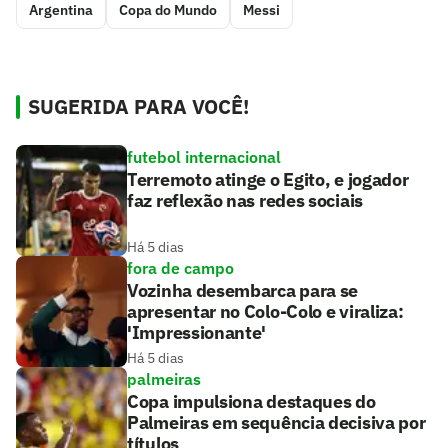
Argentina
Copa do Mundo
Messi
SUGERIDA PARA VOCÊ!
futebol internacional
Terremoto atinge o Egito, e jogador
faz reflexão nas redes sociais
Há 5 dias
fora de campo
Vozinha desembarca para se
apresentar no Colo-Colo e viraliza:
'Impressionante'
Há 5 dias
palmeiras
Copa impulsiona destaques do
Palmeiras em sequência decisiva por
títulos