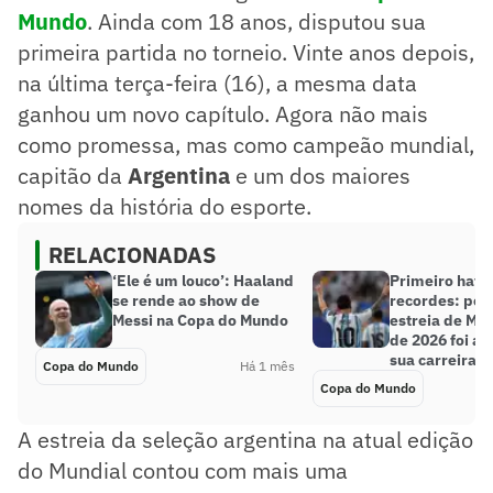
Mundo
. Ainda com 18 anos, disputou sua
primeira partida no torneio. Vinte anos depois,
na última terça-feira (16), a mesma data
ganhou um novo capítulo. Agora não mais
como promessa, mas como campeão mundial,
capitão da
Argentina
e um dos maiores
nomes da história do esporte.
RELACIONADAS
‘Ele é um louco’: Haaland
Primeiro hat-t
se rende ao show de
recordes: por
Messi na Copa do Mundo
estreia de Me
de 2026 foi a 
sua carreira
Copa do Mundo
Há 1 mês
Copa do Mundo
A estreia da seleção argentina na atual edição
do Mundial contou com mais uma