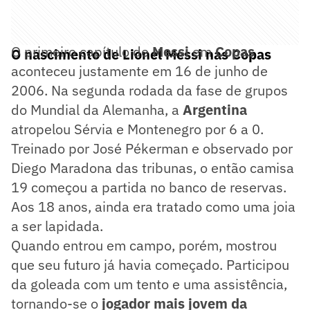
O primeiro capítulo de
Messi
em
Copas
O nascimento de Lionel Messi nas Copas
aconteceu justamente em 16 de junho de
2006. Na segunda rodada da fase de grupos
do Mundial da Alemanha, a
Argentina
atropelou Sérvia e Montenegro por 6 a 0.
Treinado por José Pékerman e observado por
Diego Maradona das tribunas, o então camisa
19 começou a partida no banco de reservas.
Aos 18 anos, ainda era tratado como uma joia
a ser lapidada.
Quando entrou em campo, porém, mostrou
que seu futuro já havia começado. Participou
da goleada com um tento e uma assistência,
tornando-se o
jogador mais jovem da