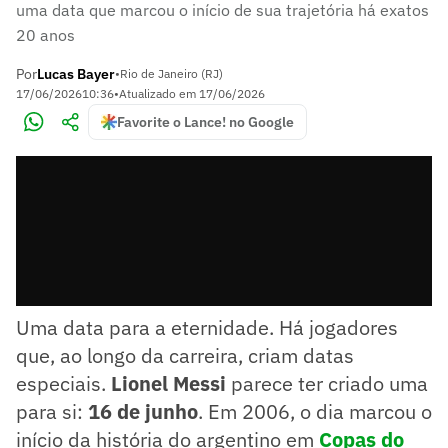
uma data que marcou o início de sua trajetória há exatos
20 anos
Por
Lucas Bayer
•
Rio de Janeiro (RJ)
17/06/2026
10:36
•
Atualizado em
17/06/2026
Favorite o Lance! no Google
Uma data para a eternidade. Há jogadores
que, ao longo da carreira, criam datas
especiais.
Lionel Messi
parece ter criado uma
para si:
16 de junho
. Em 2006, o dia marcou o
início da história do argentino em
Copas do