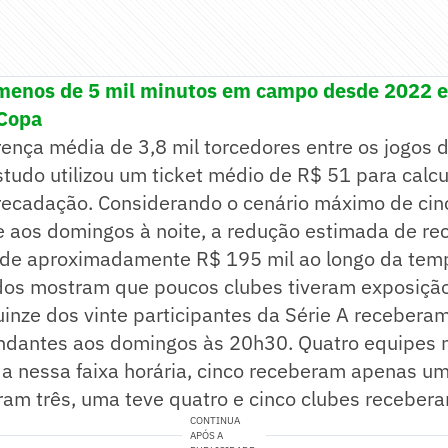
enos de 5 mil minutos em campo desde 2022 e
Copa
erença média de 3,8 mil torcedores entre os jogos
tudo utilizou um ticket médio de R$ 51 para calcu
rrecadação. Considerando o cenário máximo de cin
aos domingos à noite, a redução estimada de rec
ia de aproximadamente R$ 195 mil ao longo da tem
dos mostram que poucos clubes tiveram exposição 
uinze dos vinte participantes da Série A receber
dantes aos domingos às 20h30. Quatro equipes 
a nessa faixa horária, cinco receberam apenas um
ram três, uma teve quatro e cinco clubes recebera
CONTINUA
APÓS A