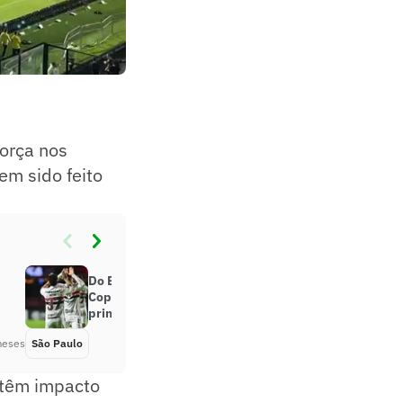
força nos
em sido feito
Do Brasileirão à eliminação na
Copa do Brasil: o São Paulo no
primeiro semestre
meses
São Paulo
Há 2 meses
 têm impacto