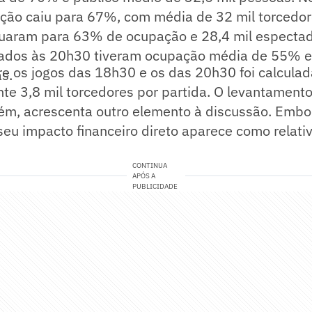
ção caiu para 67%, com média de 32 mil torcedor
uaram para 63% de ocupação e 28,4 mil espectad
ciados às 20h30 tiveram ocupação média de 55% e
re os jogos das 18h30 e os das 20h30 foi calcula
s.
e 3,8 mil torcedores por partida. O levantament
rém, acrescenta outro elemento à discussão. Embo
 seu impacto financeiro direto aparece como relat
CONTINUA
APÓS A
PUBLICIDADE