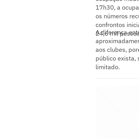
17h30, a ocupa
os números rec
confrontos ini
A diferença ent
24,6 mil pessoa
aproximadament
aos clubes, po
público exista,
limitado.