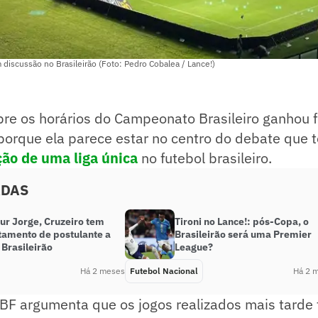
discussão no Brasileirão (Foto: Pedro Cobalea / Lance!)
bre os horários do Campeonato Brasileiro ganhou 
orque ela parece estar no centro do debate que t
ão de uma liga única
no futebol brasileiro.
ADAS
ur Jorge, Cruzeiro tem
Tironi no Lance!: pós-Copa, o
tamento de postulante a
Brasileirão será uma Premier
o Brasileirão
League?
Há 2 meses
Futebol Nacional
Há 2 
CBF argumenta que os jogos realizados mais tarde