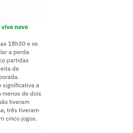
 vive novo
 das 18h30 e os
lar a perda
co partidas
eita de
porada.
significativa a
am menos de dois
não tiveram
a, três tiveram
m cinco jogos.