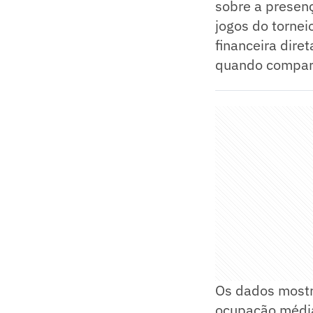
sobre a presen
jogos do torne
financeira dire
quando compara
Os dados mostr
ocupação média