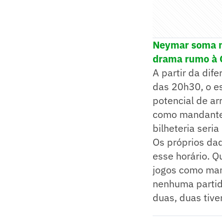
Neymar soma m
drama rumo à 
A partir da dif
das 20h30, o es
potencial de a
como mandante 
bilheteria ser
Os próprios da
esse horário. Q
jogos como man
nenhuma partid
duas, duas tive