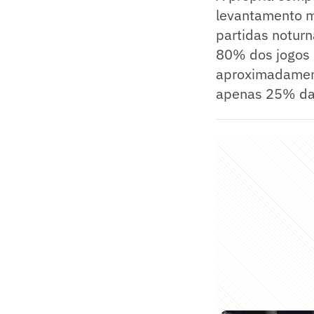
levantamento m
partidas noturn
80% dos jogos d
aproximadament
apenas 25% das