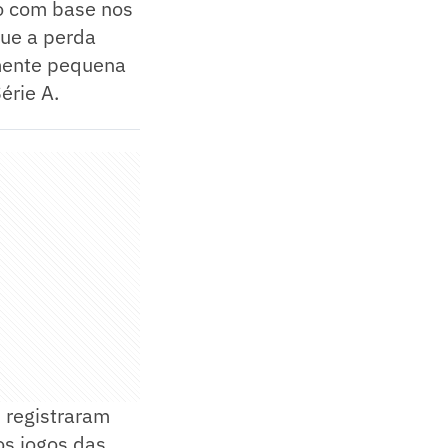
to com base nos
que a perda
amente pequena
érie A.
 registraram
s jogos das