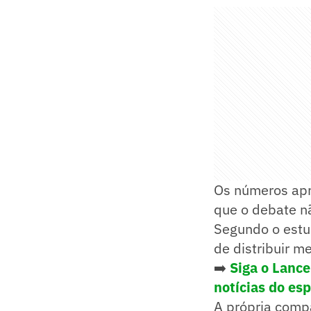
Os números apr
que o debate nã
Segundo o estu
de distribuir m
➡️
Siga o Lanc
notícias do es
A própria compa