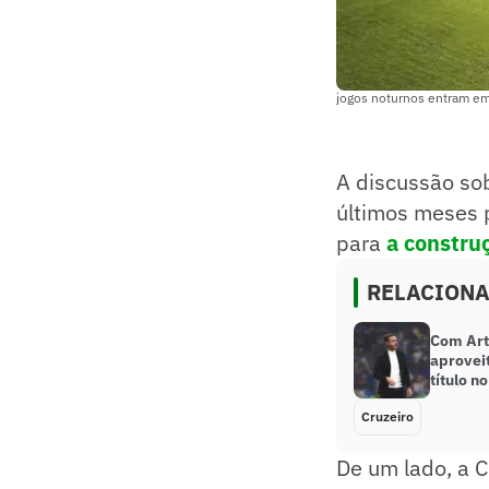
jogos noturnos entram em 
A discussão so
últimos meses p
para
a construç
RELACION
Com Art
aprovei
título n
Cruzeiro
De um lado, a 