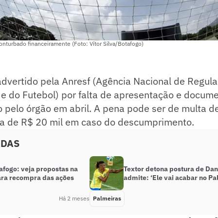
nturbado financeiramente (Foto: Vítor Silva/Botafogo)
advertido pela Anresf (Agência Nacional de Regul
e do Futebol) por falta de apresentação e docume
o pelo órgão em abril. A pena pode ser de multa d
ia de R$ 20 mil em caso do descumprimento.
ADAS
afogo: veja propostas na
Textor detona postura de Dan
ra recompra das ações
admite: ‘Ele vai acabar no Pa
Há 2 meses
Palmeiras