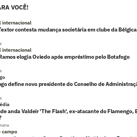
RA VOCÊ!
l internacional
extor contesta mudança societária em clube da Bélgica
s
l internacional
 Ramos elogia Oviedo após empréstimo pelo Botafogo
s
go
ogo define novo presidente do Conselho de Administraç
s
édia
de anda Valdeir 'The Flash', ex-atacante do Flamengo, 
?
mana
e campo