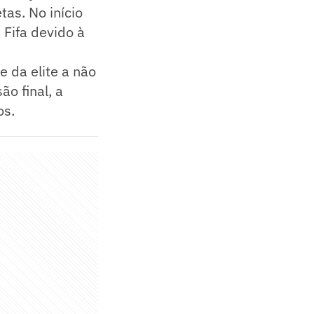
as. No início
 Fifa devido à
e da elite a não
o final, a
os.