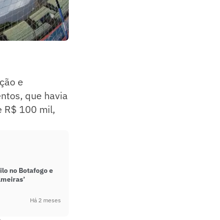
ação e
ntos, que havia
e R$ 100 mil,
ilo no Botafogo e
lmeiras’
Há 2 meses