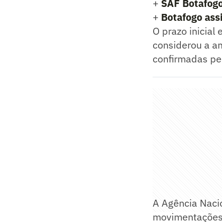
+
SAF Botafogo
+
Botafogo ass
O prazo inicial
considerou a a
confirmadas pe
A Agência Naci
movimentações f