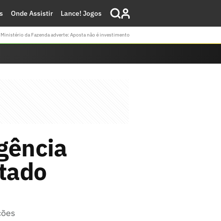
s
Onde Assistir
Lance! Jogos
Ministério da Fazenda adverte: Aposta não é investimento
gência
ltado
ções