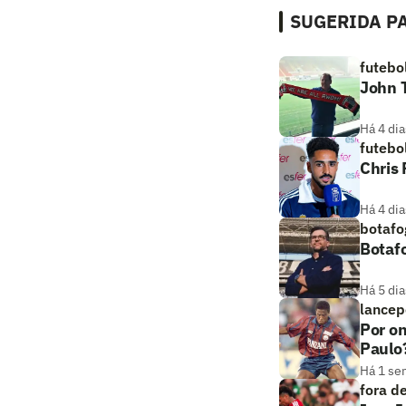
SUGERIDA PA
futebo
John T
Há 4 dia
futebo
Chris
Há 4 dia
botafo
Botaf
Há 5 dia
lancep
Por on
Paulo
Há 1 se
fora d