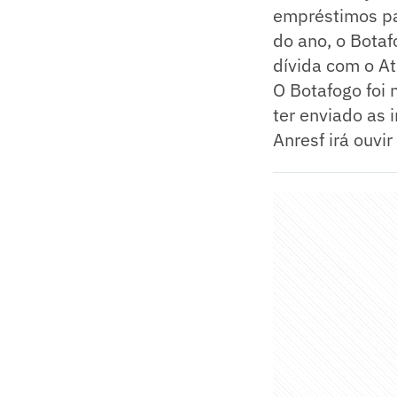
empréstimos pa
do ano, o Botaf
dívida com o A
O Botafogo foi 
ter enviado as 
Anresf irá ouv