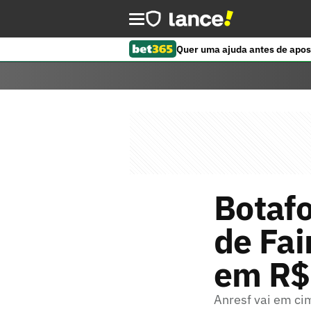
Quer uma ajuda antes de apos
Botafo
de Fai
em R$
Anresf vai em ci