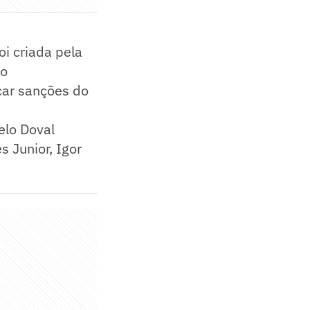
i criada pela
ão
icar sanções do
elo Doval
s Junior, Igor