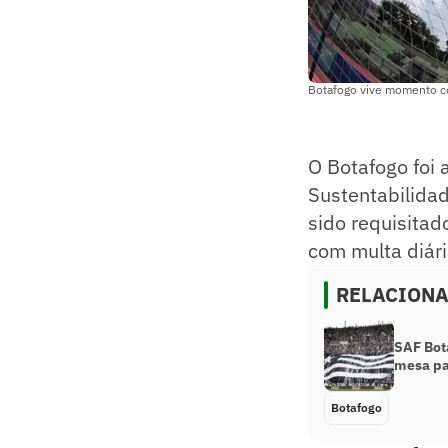
Botafogo vive momento co
O Botafogo foi 
Sustentabilidad
sido requisitad
com multa diár
RELACION
SAF Bot
mesa pa
Botafogo