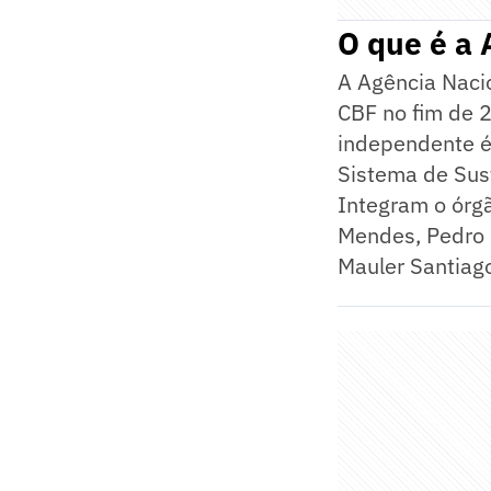
O que é a 
A Agência Nacio
CBF no fim de 
independente é 
Sistema de Sust
Integram o órgã
Mendes, Pedro H
Mauler Santiago