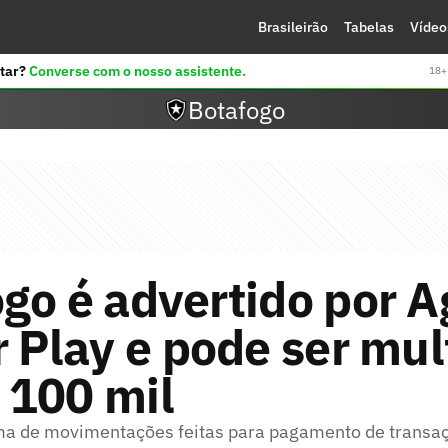
Brasileirão
Tabelas
Vídeo
tar?
Converse com o nosso assistente.
18+ 
Botafogo
go é advertido por A
r Play e pode ser mu
 100 mil
ma de movimentações feitas para pagamento de transa