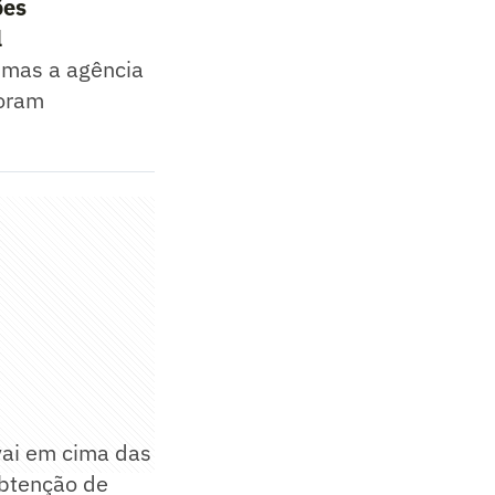
ões
l
, mas a agência
foram
vai em cima das
obtenção de