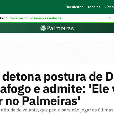
Brasileirão
Tabelas
Vídeo
tar?
Converse com o nosso assistente.
18+ 
Palmeiras
 detona postura de D
afogo e admite: 'Ele 
 no Palmeiras'
u atitude do volante, que pediu para não jogar as últimas