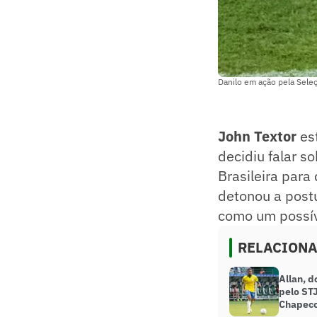
Danilo em ação pela Seleç
John Textor
es
decidiu falar s
Brasileira para
detonou a postu
como um possíve
RELACION
Allan, d
pelo ST
Chapec