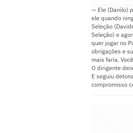
— Ele (Danilo) 
ele quando ning
Seleção (Davide
Seleção) e agor
quer jogar no P
obrigações e s
mais faria. Voc
O dirigente dei
E seguiu detona
compromisso co