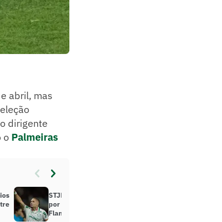
e abril, mas
Seleção
o dirigente
o o
Palmeiras
ios
STJD pune Paulinho, do Palmeiras,
tre
por comemoração contra o
Flamengo; veja o gancho