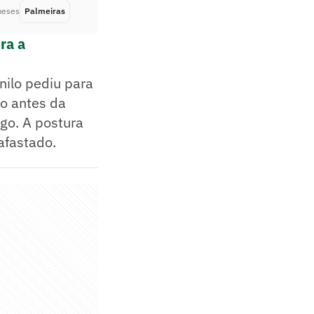
meses
Palmeiras
Há 2 meses
ra a
nilo pediu para
ão antes da
go. A postura
afastado.