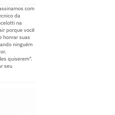
, assinamos com
écnico da
celotti na
air porque você
e honrar suas
quando ninguém
or.
eles quiserem".
ar seu