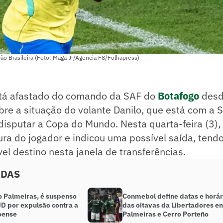
ão Brasileira (Foto: Maga Jr/Agencia F8/Folhapress)
tá afastado do comando da SAF do
Botafogo
desd
obre a situação do volante Danilo, que está com a 
 disputar a Copa do Mundo. Nesta quarta-feira (3), 
ra do jogador e indicou uma possível saída, tend
l destino nesta janela de transferências.
ADAS
o Palmeiras, é suspenso
Conmebol define datas e horár
JD por expulsão contra a
das oitavas da Libertadores en
oense
Palmeiras e Cerro Porteño