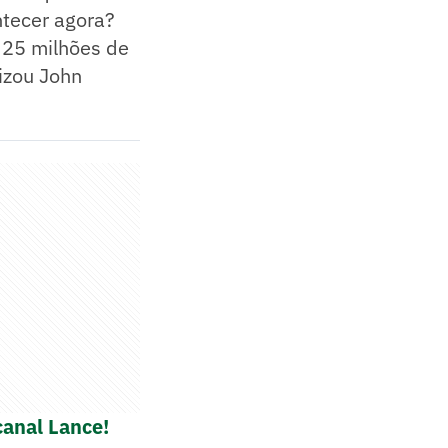
ntecer agora?
r 25 milhões de
lizou John
canal Lance!