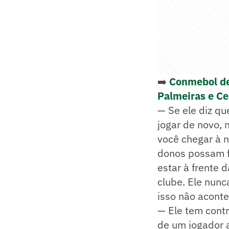
➡️
Conmebol def
Palmeiras e Ce
— Se ele diz qu
jogar de novo, 
você chegar à 
donos possam fa
estar à frente 
clube. Ele nunc
isso não aconte
— Ele tem contr
de um jogador 