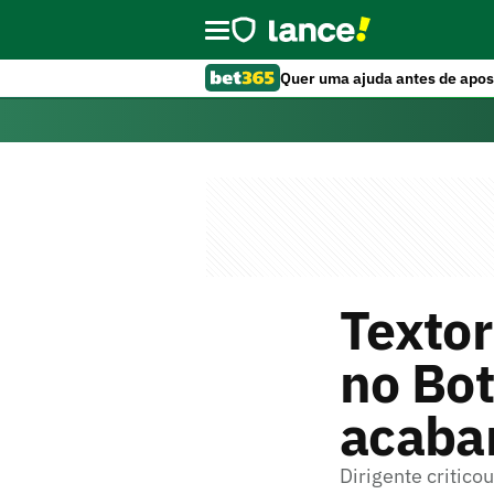
Quer uma ajuda antes de apos
Textor
no Bot
acabar
Dirigente critico