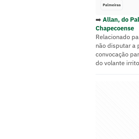
Palmeiras
➡️
Allan, do Pa
Chapecoense
Relacionado pa
não disputar a 
convocação para
do volante irri