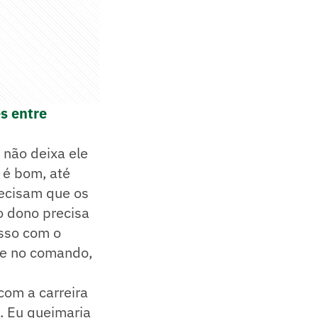
s entre
 não deixa ele
 é bom, até
recisam que os
o dono precisa
isso com o
sse no comando,
com a carreira
. Eu queimaria