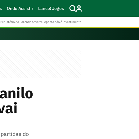
s
Onde Assistir
Lance! Jogos
Ministério da Fazenda adverte: Aposta não é investimento
anilo
vai
 partidas do