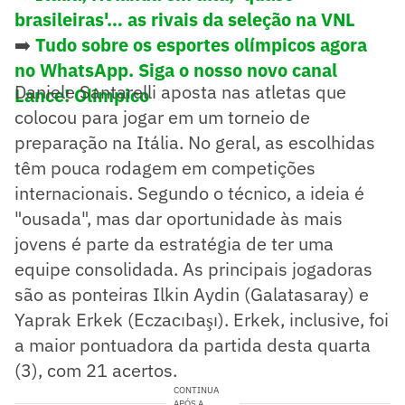
brasileiras'… as rivais da seleção na VNL
➡️
Tudo sobre os esportes olímpicos agora
no WhatsApp. Siga o nosso novo canal
Daniele Santarelli aposta nas atletas que
Lance! Olímpico
colocou para jogar em um torneio de
preparação na Itália. No geral, as escolhidas
têm pouca rodagem em competições
internacionais. Segundo o técnico, a ideia é
"ousada", mas dar oportunidade às mais
jovens é parte da estratégia de ter uma
equipe consolidada. As principais jogadoras
são as ponteiras Ilkin Aydin (Galatasaray) e
Yaprak Erkek (Eczacıbaşı). Erkek, inclusive, foi
a maior pontuadora da partida desta quarta
(3), com 21 acertos.
CONTINUA
APÓS A