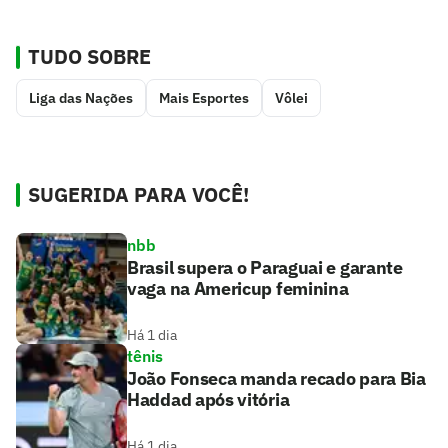
TUDO SOBRE
Liga das Nações
Mais Esportes
Vôlei
SUGERIDA PARA VOCÊ!
nbb
Brasil supera o Paraguai e garante
vaga na Americup feminina
Há 1 dia
tênis
João Fonseca manda recado para Bia
Haddad após vitória
Há 1 dia