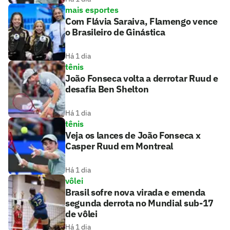
mais esportes
Com Flávia Saraiva, Flamengo vence
o Brasileiro de Ginástica
Há 1 dia
tênis
João Fonseca volta a derrotar Ruud e
desafia Ben Shelton
Há 1 dia
tênis
Veja os lances de João Fonseca x
Casper Ruud em Montreal
Há 1 dia
vôlei
Brasil sofre nova virada e emenda
segunda derrota no Mundial sub-17
de vôlei
Há 1 dia