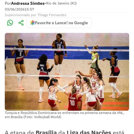
Por
Andressa Simões
•
Rio de Janeiro (RJ)
03/06/2026
15:57
Supervisionado
por
Thiago Fernandes
Favorite o Lance! no Google
Turquia e República Dominicana se enfrentam na primeira semana da VNL,
em Brasília (Foto: Volleyball World)
A etapa de
Brasília
da
Liga das Nações
está