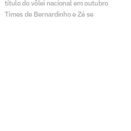
título do vôlei nacional em outubro
Times de Bernardinho e Zé se
enfrentam na abertura da Superliga
LeBron James abriu mão de voltar aos
Cavaliers por causa de James Harden,
diz ex-técnico
Sucesso de Hamilton interfere em futuro
de jovem piloto da F1
João Fonseca tenta quebrar jejum de 22
anos do Brasil no Masters do Canadá
Após lesão no UFC, Conor McGregor
atualiza resultado da cirurgia