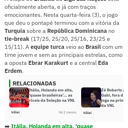
oficialmente aberta, e já com traços
emocionantes. Nesta quarta-feira (3), o jogo
que deu o pontapé terminou com a vitória da
Turquia
sobre a
República Dominicana
no
tie-break
(17/25, 25/20, 25/16, 23/25 e
15/11). A
equipe turca
veio ao
Brasil
com um
time jovem e sem as principais estrelas, como
a oposta
Ebrar Karakurt
e a central
Eda
Erdem
.
RELACIONADAS
Itália, Holanda em alta,
Zé Roberto ga
‘quase brasileiras’… as
Gabi, fora da 
rivais da Seleção na VNL
joga na prime
da VNL
Vôlei
Há 2 meses
Vôlei
➡️
Itália, Holanda em alta, 'quase