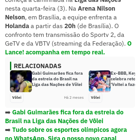
nesta quarta-feira (3). Na
Arena Nilson
Nelson
, em Brasília, a equipe enfrenta a
Holanda
a partir das
20h
(de Brasília). O
confronto tem transmissão do Sportv 2, da
GeTV e da VBTV (streaming da Federação).
O
Lance! acompanha em tempo real.
RELACIONADAS
Gabi Guimarães fica fora
Ex-BBB, Key A
da estreia do Brasil na
celebra retorn
Liga das Nações de Vôlei
‘Voltei a faze
Vôlei
Há 2 meses
Vôlei
➡️
Gabi Guimarães fica fora da estreia do
Brasil na Liga das Nações de Vôlei
➡️
Tudo sobre os esportes olímpicos agora
no WhatsApp. Siga o nosso novo canal