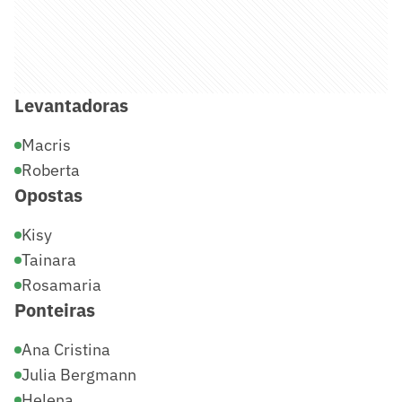
Levantadoras
Macris
Roberta
Opostas
Kisy
Tainara
Rosamaria
Ponteiras
Ana Cristina
Julia Bergmann
Helena