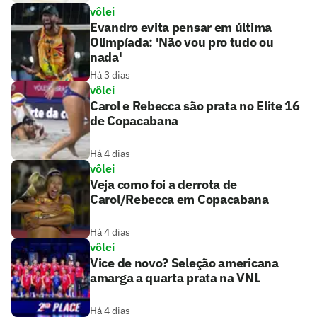
vôlei
Evandro evita pensar em última
Olimpíada: 'Não vou pro tudo ou
nada'
Há 3 dias
vôlei
Carol e Rebecca são prata no Elite 16
de Copacabana
Há 4 dias
vôlei
Veja como foi a derrota de
Carol/Rebecca em Copacabana
Há 4 dias
vôlei
Vice de novo? Seleção americana
amarga a quarta prata na VNL
Há 4 dias