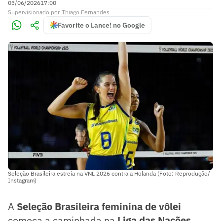
03/06/2026
17:00
Supervisionado
por
Thiago Fernandes
Favorite o Lance! no Google
Seleção Brasileira estreia na VNL 2026 contra a Holanda (Foto: Reprodução/
Instagram)
A
Seleção Brasileira feminina de vôlei
começa a caminhada na
Liga das Nações