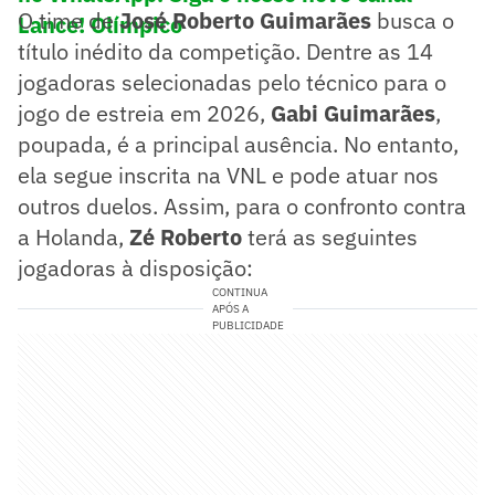
O time de
José Roberto Guimarães
busca o
Lance! Olímpico
título inédito da competição. Dentre as 14
jogadoras selecionadas pelo técnico para o
jogo de estreia em 2026,
Gabi Guimarães
,
poupada, é a principal ausência. No entanto,
ela segue inscrita na VNL e pode atuar nos
outros duelos. Assim, para o confronto contra
a Holanda,
Zé Roberto
terá as seguintes
jogadoras à disposição:
CONTINUA
APÓS A
PUBLICIDADE