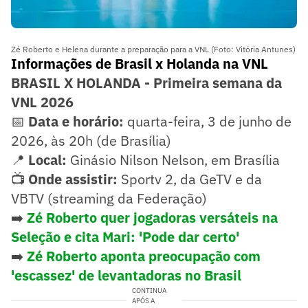
Zé Roberto e Helena durante a preparação para a VNL (Foto: Vitória Antunes)
Informações de Brasil x Holanda na VNL
BRASIL X HOLANDA - Primeira semana da
VNL 2026
📅
Data e horário:
quarta-feira, 3 de junho de
2026, às 20h (de Brasília)
📍
Local:
Ginásio Nilson Nelson, em Brasília
📺
Onde assistir:
Sportv 2, da GeTV e da
VBTV (streaming da Federação)
➡️
Zé Roberto quer jogadoras versáteis na
Seleção e cita Mari: 'Pode dar certo'
➡️
Zé Roberto aponta preocupação com
'escassez' de levantadoras no Brasil
CONTINUA
APÓS A