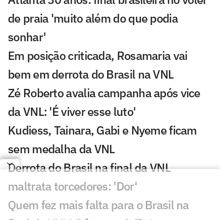
de praia 'muito além do que podia
sonhar'
Em posição criticada, Rosamaria vai
bem em derrota do Brasil na VNL
Zé Roberto avalia campanha após vice
da VNL: 'É viver esse luto'
Kudiess, Tainara, Gabi e Nyeme ficam
sem medalha da VNL
Derrota do Brasil na final da VNL
maltrata torcedores: 'Dor'
Quem fez mais falta para o Brasil na