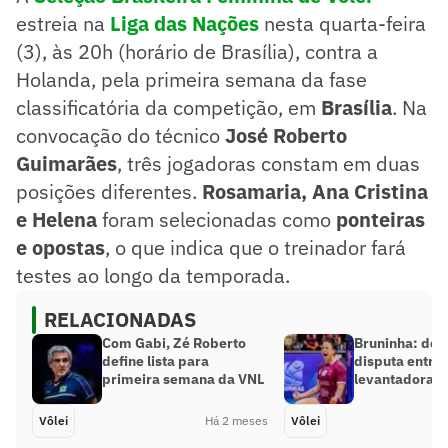
estreia na
Liga das Nações
nesta quarta-feira
(3), às 20h (horário de Brasília), contra a
Holanda, pela primeira semana da fase
classificatória da competição, em
Brasília
. Na
convocação do técnico
José Roberto
Guimarães
, três jogadoras constam em duas
posições diferentes.
Rosamaria, Ana Cristina
e Helena
foram selecionadas como
ponteiras
e opostas
, o que indica que o treinador fará
testes ao longo da temporada.
RELACIONADAS
Com Gabi, Zé Roberto
Bruninha: do 
define lista para
disputa entre
primeira semana da VNL
levantadoras 
Vôlei
Há 2 meses
Vôlei