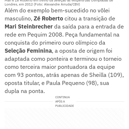
Mari e Zé Roberto em treino da Seleção às véspera das Olimpíadas de
Londres, em 2012 (Foto: Alexandre Arruda/CBV)
Além do exemplo bem-sucedido no vôlei
masculino,
Zé Roberto
citou a transição de
Mari Steinbrecher
da saída para a entrada de
rede em Pequim 2008. Peça fundamental na
conquista do primeiro ouro olímpico da
Seleção Feminina
, a oposta de origem foi
adaptada como ponteira e terminou o torneio
como terceira maior pontuadora da equipe
com 93 pontos, atrás apenas de Sheilla (109),
oposta titular, e Paula Pequeno (98), sua
dupla na ponta.
CONTINUA
APÓS A
PUBLICIDADE