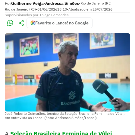
Por
Guilherme Veiga
Andressa Simões
•
•
Rio de Janeiro (RJ)
Rio de Janeiro (RJ)
•
01/06/2026
18:10
•
Atualizado em
25/07/2026
Supervisionados
por
Thiago Fernandes
Favorite o Lance! no Google
José Roberto Guimarães, técnico da Seleção Brasileira Feminina de Vôlei,
em entrevista ao Lance! (Foto: Andressa Simões/Lance!)
A
Seleção Brasileira Feminina de Vôlei