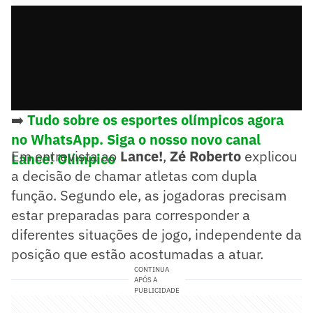
➡️
Tudo sobre os esportes olímpicos agora
no WhatsApp. Siga o nosso novo canal
Em entrevista ao
Lance!
,
Zé Roberto
explicou
Lance! Olímpico
a decisão de chamar atletas com dupla
função. Segundo ele, as jogadoras precisam
estar preparadas para corresponder a
diferentes situações de jogo, independente da
posição que estão acostumadas a atuar.
CONTINUA
APÓS A
PUBLICIDADE