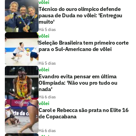
vôlei
Técnico do ouro olímpico defende
pausa de Duda no vôlei: 'Entregou
muito'
Há 5 dias
vôlei
Seleção Brasileira tem primeiro corte
para o Sul-Americano de vôlei
Há 5 dias
vôlei
Evandro evita pensar em última
Olimpíada: 'Não vou pro tudo ou
nada'
Há 6 dias
vôlei
Carol e Rebecca são prata no Elite 16
de Copacabana
Há 6 dias