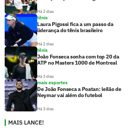
Há 2 dias
tênis
Laura Pigossi fica a um passo da
liderança do tênis brasileiro
Há 2 dias
tênis
João Fonseca sonha com top 20 da
ATP no Masters 1000 de Montreal
Há 3 dias
mais esportes
De João Fonseca a Poatan: leilão de
Neymar vai além do futebol
Há 3 dias
MAIS LANCE!