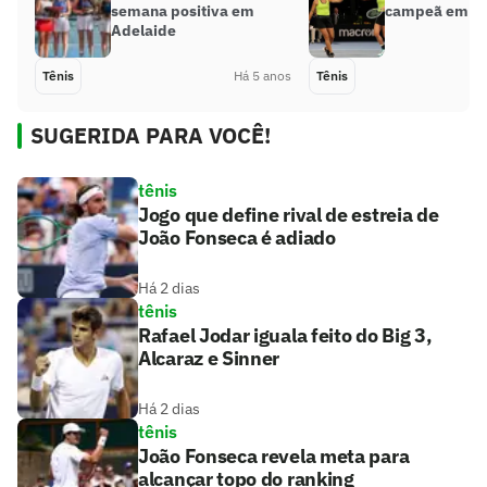
semana positiva em
campeã em Ad
Adelaide
Tênis
Há 5 anos
Tênis
SUGERIDA PARA VOCÊ!
tênis
Jogo que define rival de estreia de
João Fonseca é adiado
Há 2 dias
tênis
Rafael Jodar iguala feito do Big 3,
Alcaraz e Sinner
Há 2 dias
tênis
João Fonseca revela meta para
alcançar topo do ranking