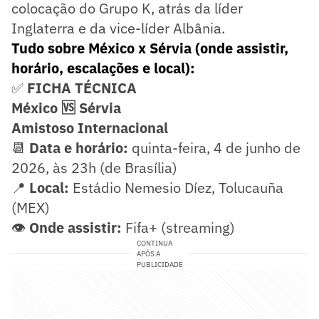
colocação do Grupo K, atrás da líder
Inglaterra e da vice-líder Albânia.
Tudo sobre México x Sérvia (onde assistir,
horário, escalações e local):
✅
FICHA TÉCNICA
México 🆚 Sérvia
Amistoso Internacional
📆
Data e horário:
quinta-feira, 4 de junho de
2026, às 23h (de Brasília)
📍
Local:
Estádio Nemesio Díez, Tolucauña
(MEX)
👁️
Onde assistir:
Fifa+ (streaming)
CONTINUA
APÓS A
PUBLICIDADE