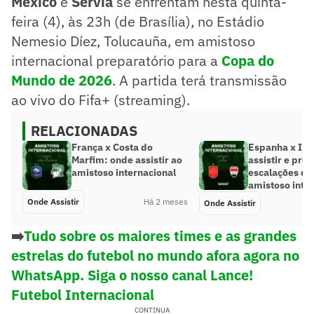
México
e
Sérvia
se enfrentam nesta quinta-
feira (4), às 23h (de Brasília), no Estádio
Nemesio Díez, Tolucauña, em amistoso
internacional preparatório para a
Copa do
Mundo de 2026
. A partida terá transmissão
ao vivo do Fifa+ (streaming).
RELACIONADAS
França x Costa do
Espanha x Ira
Marfim: onde assistir ao
assistir e pro
amistoso internacional
escalações do
amistoso inte
Onde Assistir
Há 2 meses
Onde Assistir
➡️
Tudo sobre os maiores times e as grandes
estrelas do futebol no mundo afora agora no
WhatsApp. Siga o nosso canal Lance!
Futebol Internacional
CONTINUA