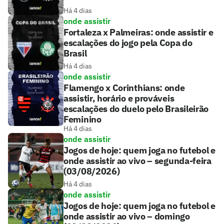
Há 4 dias
onde assistir
Fortaleza x Palmeiras: onde assistir e
escalações do jogo pela Copa do
Brasil
Há 4 dias
onde assistir
Flamengo x Corinthians: onde
assistir, horário e prováveis
escalações do duelo pelo Brasileirão
Feminino
Há 4 dias
onde assistir
Jogos de hoje: quem joga no futebol e
onde assistir ao vivo – segunda-feira
(03/08/2026)
Há 4 dias
onde assistir
Jogos de hoje: quem joga no futebol e
onde assistir ao vivo – domingo