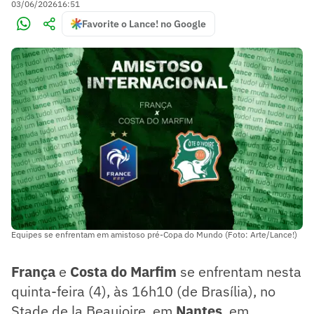
03/06/2026
16:51
Favorite o Lance! no Google
Equipes se enfrentam em amistoso pré-Copa do Mundo (Foto: Arte/Lance!)
França
e
Costa do Marfim
se enfrentam nesta
quinta-feira (4), às 16h10 (de Brasília), no
Stade de la Beaujoire, em
Nantes
, em