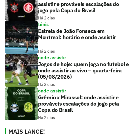
assistir e prováveis escalações do
jogo pela Copa do Brasil
Há 2 dias
tênis
Estreia de João Fonseca em
Montreal: horário e onde assistir
Há 2 dias
onde assistir
Jogos de hoje: quem joga no futebol e
onde assistir ao vivo – quarta-feira
(05/08/2026)
Há 2 dias
onde assistir
Grêmio x Mirassol: onde assistir e
prováveis escalações do jogo pela
Copa do Brasil
Há 2 dias
MAIS LANCE!