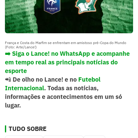
França e Costa do Marfim se enfrentam em amistoso pré-Copa do Mundo
(Foto: Arte/Lance!)
➡️ Siga o Lance! no WhatsApp e acompanhe
em tempo real as principais notícias do
esporte
📲
De olho no Lance! e no
Futebol
Internacional
. Todas as notícias,
informações e acontecimentos em um só
lugar.
TUDO SOBRE