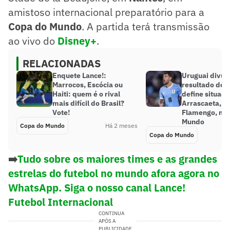
amistoso internacional preparatório para a
Copa do Mundo
. A partida terá transmissão
ao vivo do
Disney+
.
RELACIONADAS
Enquete Lance!:
Uruguai divul
Marrocos, Escócia ou
resultado de 
Haiti: quem é o rival
define situaçã
mais difícil do Brasil?
Arrascaeta, d
Vote!
Flamengo, na
Mundo
Copa do Mundo
Há 2 meses
Copa do Mundo
➡️
Tudo sobre os maiores times e as grandes
estrelas do futebol no mundo afora agora no
WhatsApp. Siga o nosso canal Lance!
Futebol Internacional
CONTINUA
APÓS A
PUBLICIDADE