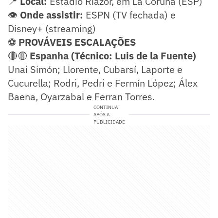
📍
Local:
Estádio Riazor, em La Coruña (ESP)
👁️
Onde assistir:
ESPN (TV fechada) e
Disney+ (streaming)
⚽
PROVÁVEIS ESCALAÇÕES
🔴🟡
Espanha (Técnico: Luis de la Fuente)
Unai Simón; Llorente, Cubarsí, Laporte e
Cucurella; Rodri, Pedri e Fermín López; Álex
Baena, Oyarzabal e Ferran Torres.
CONTINUA
APÓS A
PUBLICIDADE