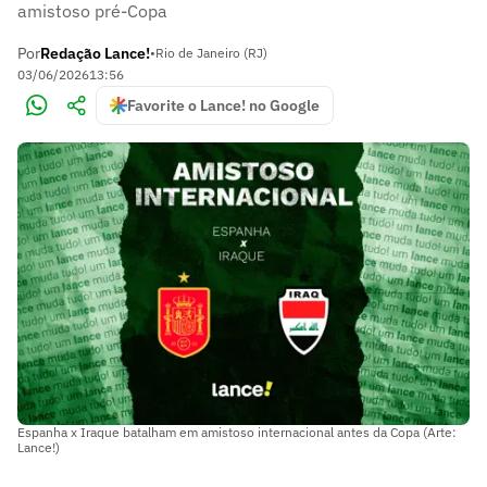
amistoso pré-Copa
Por
Redação Lance!
•
Rio de Janeiro (RJ)
03/06/2026
13:56
Favorite o Lance! no Google
Espanha x Iraque batalham em amistoso internacional antes da Copa (Arte:
Lance!)