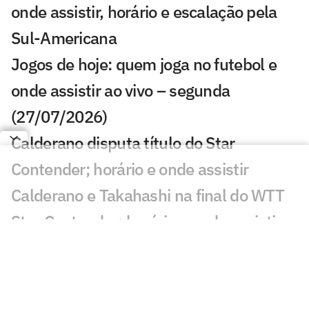
onde assistir, horário e escalação pela
Sul-Americana
Jogos de hoje: quem joga no futebol e
onde assistir ao vivo – segunda
(27/07/2026)
Calderano disputa título do Star
Contender; horário e onde assistir
Calderano e Takahashi na final do WTT
Star Contender; horário e onde assistir
Palmeiras x Atlético-MG: onde assistir e
escalações do jogo pelo Brasileirão
Fórmula 1 hoje: horários e onde assistir