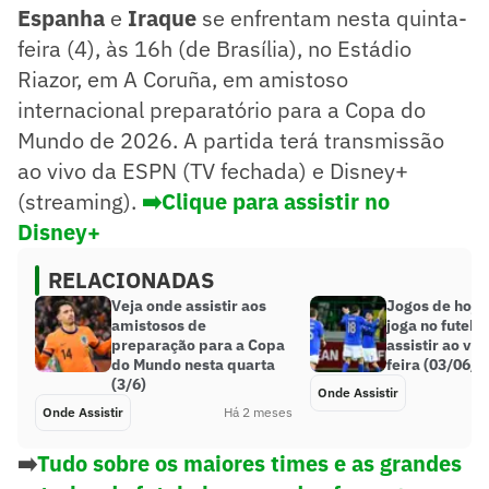
Espanha
e
Iraque
se enfrentam nesta quinta-
feira (4), às 16h (de Brasília), no Estádio
Riazor, em A Coruña, em amistoso
internacional preparatório para a Copa do
Mundo de 2026. A partida terá transmissão
ao vivo da ESPN (TV fechada) e Disney+
(streaming).
➡️Clique para assistir no
Disney+
RELACIONADAS
Veja onde assistir aos
Jogos de hoje
amistosos de
joga no futebo
preparação para a Copa
assistir ao viv
do Mundo nesta quarta
feira (03/06/2
(3/6)
Onde Assistir
Onde Assistir
Há 2 meses
➡️
Tudo sobre os maiores times e as grandes