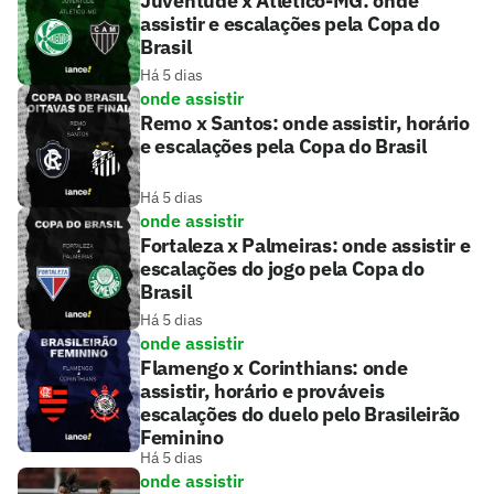
Juventude x Atlético-MG: onde
assistir e escalações pela Copa do
Brasil
Há 5 dias
onde assistir
Remo x Santos: onde assistir, horário
e escalações pela Copa do Brasil
Há 5 dias
onde assistir
Fortaleza x Palmeiras: onde assistir e
escalações do jogo pela Copa do
Brasil
Há 5 dias
onde assistir
Flamengo x Corinthians: onde
assistir, horário e prováveis
escalações do duelo pelo Brasileirão
Feminino
Há 5 dias
onde assistir