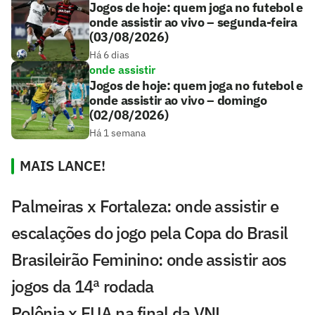
Jogos de hoje: quem joga no futebol e
onde assistir ao vivo – segunda-feira
(03/08/2026)
Há 6 dias
onde assistir
Jogos de hoje: quem joga no futebol e
onde assistir ao vivo – domingo
(02/08/2026)
Há 1 semana
MAIS LANCE!
Palmeiras x Fortaleza: onde assistir e
escalações do jogo pela Copa do Brasil
Brasileirão Feminino: onde assistir aos
jogos da 14ª rodada
Polônia x EUA na final da VNL