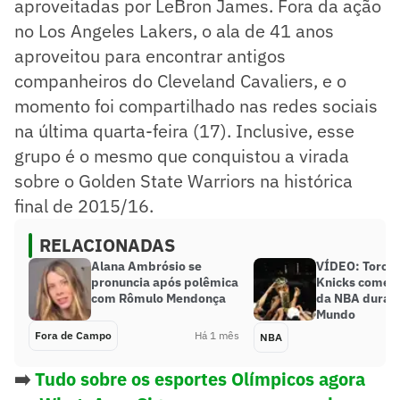
aproveitadas por LeBron James. Fora da ação
no Los Angeles Lakers, o ala de 41 anos
aproveitou para encontrar antigos
companheiros do Cleveland Cavaliers, e o
momento foi compartilhado nas redes sociais
na última quarta-feira (17). Inclusive, esse
grupo é o mesmo que conquistou a virada
sobre o Golden State Warriors na histórica
final de 2015/16.
RELACIONADAS
Alana Ambrósio se
VÍDEO: Torcid
pronuncia após polêmica
Knicks comemo
com Rômulo Mendonça
da NBA duran
Mundo
Fora de Campo
Há 1 mês
NBA
➡️
Tudo sobre os esportes Olímpicos agora