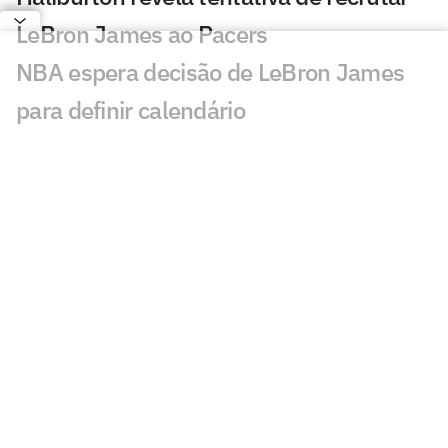
LeBron James ao Pacers
NBA espera decisão de LeBron James
para definir calendário
Romulo Mendonça aponta descaso da
Prime Video em demissão
Relembre polêmica que causou saída de
Rômulo Mendonça do Prime Video
Giannis Antetokounmpo chega em
Miami; veja vídeo
Trio do 76ers entra em contato direto
para recrutar LeBron James