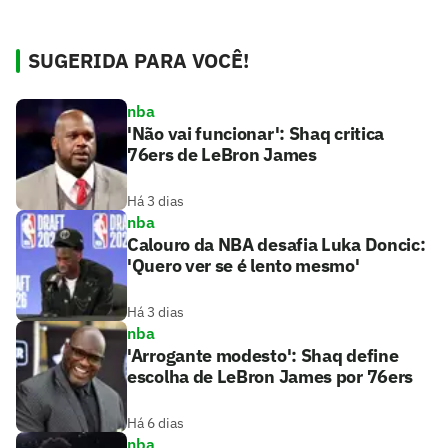
SUGERIDA PARA VOCÊ!
nba
'Não vai funcionar': Shaq critica
76ers de LeBron James
Há 3 dias
nba
Calouro da NBA desafia Luka Doncic:
'Quero ver se é lento mesmo'
Há 3 dias
nba
'Arrogante modesto': Shaq define
escolha de LeBron James por 76ers
Há 6 dias
nba