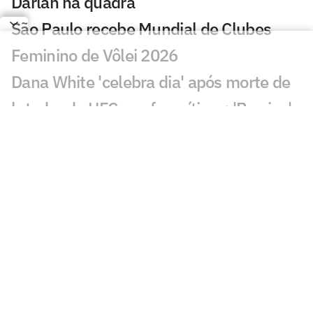
Darlan na quadra
São Paulo recebe Mundial de Clubes
Feminino de Vôlei 2026
Dana White 'celebra dia' após morte de
lutador do UFC e sofre críticas: 'Burrice'
KD compara 76ers de LeBron a Warriors
de 2017 e irrita Klay
Punições da F1 tiram pontos de Lewis
Hamilton em 2026
Atlanta 30 anos: trio de ouro fatura a
prata no basquete
Loio no Lance! vê Indian Wells como