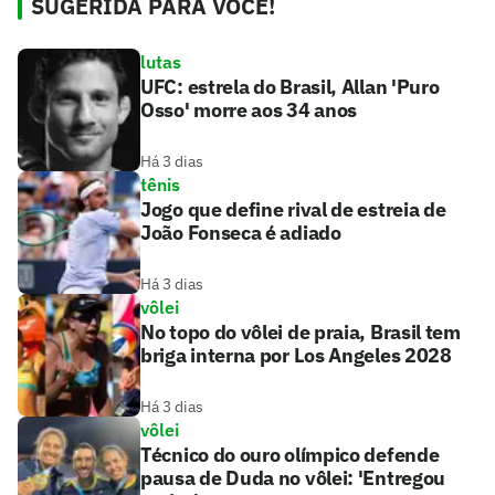
SUGERIDA PARA VOCÊ!
lutas
UFC: estrela do Brasil, Allan 'Puro
Osso' morre aos 34 anos
Há 3 dias
tênis
Jogo que define rival de estreia de
João Fonseca é adiado
Há 3 dias
vôlei
No topo do vôlei de praia, Brasil tem
briga interna por Los Angeles 2028
Há 3 dias
vôlei
Técnico do ouro olímpico defende
pausa de Duda no vôlei: 'Entregou