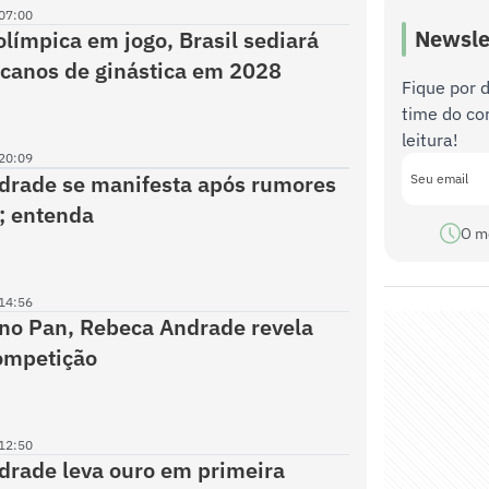
07:00
Newsle
límpica em jogo, Brasil sediará
canos de ginástica em 2028
Fique por 
time do co
leitura!
20:09
drade se manifesta após rumores
; entenda
O m
14:56
no Pan, Rebeca Andrade revela
ompetição
12:50
rade leva ouro em primeira