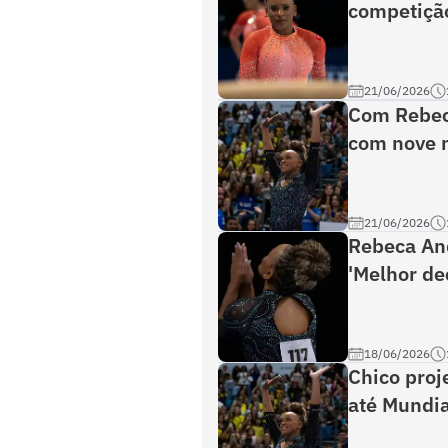
competição
21/06/2026
Com Rebeca
com nove 
21/06/2026
Rebeca And
'Melhor de
18/06/2026
Chico pro
até Mundia