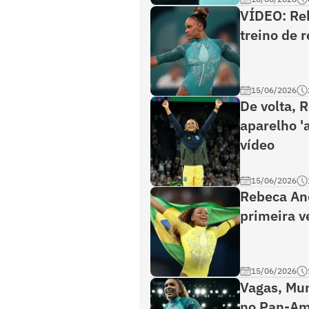
VÍDEO: Reb
treino de 
15/06/2026
De volta, 
aparelho '
vídeo
15/06/2026
Rebeca And
primeira v
15/06/2026
Vagas, Mun
no Pan-Am