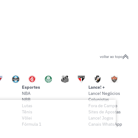
voltar ao topo
Esportes
Lance! +
NBA
Lance! Negócios
NBB
Colunistas
Lutas
Fora de Campo
Tênis
Sites de Apostas
Vôlei
Lance! Jogos
Fórmula 1
Canais WhatsApp
Onde assistir
Sócio Lance!
Mais esportes
Lance! Indica