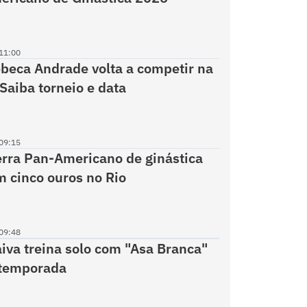
11:00
eca Andrade volta a competir na
 Saiba torneio e data
09:15
erra Pan-Americano de ginástica
m cinco ouros no Rio
09:48
aiva treina solo com "Asa Branca"
 temporada