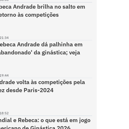
eca Andrade brilha no salto em
retorno às competições
21:34
Rebeca Andrade dá palhinha em
abandonado' da ginástica; veja
19:44
rade volta às competições pela
ez desde Paris-2024
18:52
dial e Rebeca: o que está em jogo
ericano de Ginástica 2026