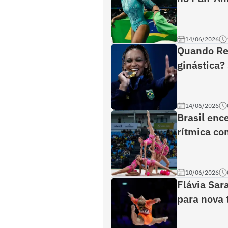
14/06/2026
Quando Reb
ginástica?
14/06/2026
Brasil enc
rítmica co
10/06/2026
Flávia Sar
para nova