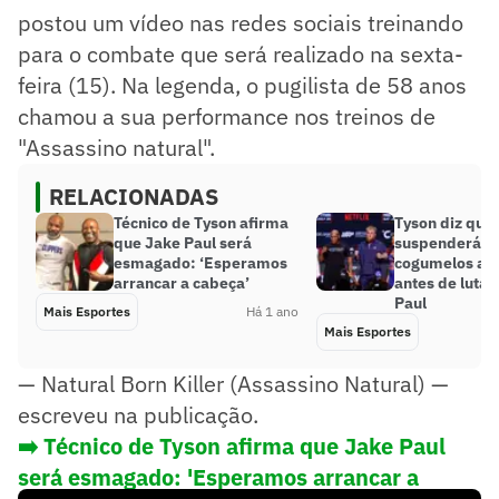
postou um vídeo nas redes sociais treinando
para o combate que será realizado na sexta-
feira (15). Na legenda, o pugilista de 58 anos
chamou a sua performance nos treinos de
"Assassino natural".
RELACIONADAS
Técnico de Tyson afirma
Tyson diz que
que Jake Paul será
suspenderá u
esmagado: ‘Esperamos
cogumelos al
arrancar a cabeça’
antes de luta
Paul
Mais Esportes
Há 1 ano
Mais Esportes
— Natural Born Killer (Assassino Natural) —
escreveu na publicação.
➡️ Técnico de Tyson afirma que Jake Paul
será esmagado: 'Esperamos arrancar a