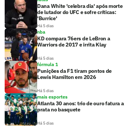
Dana White 'celebra dia' após morte
de lutador do UFC e sofre críticas:
'Burrice'
Há 5 dias
nba
KD compara 76ers de LeBron a
Warriors de 2017 e irrita Klay
Há 5 dias
fórmula 1
Punições da F1 tiram pontos de
Lewis Hamilton em 2026
Há 5 dias
mais esportes
Atlanta 30 anos: trio de ouro fatura a
prata no basquete
Há 5 dias