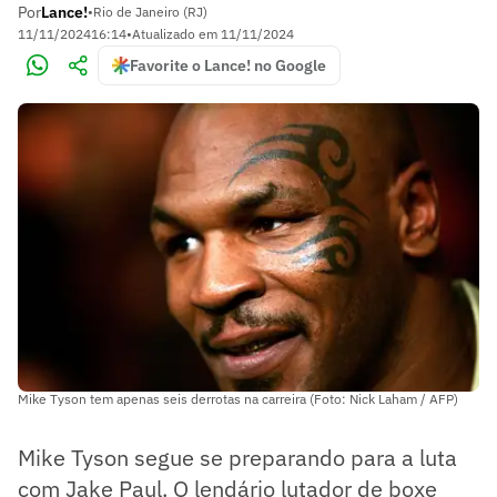
Por
Lance!
•
Rio de Janeiro (RJ)
11/11/2024
16:14
•
Atualizado em
11/11/2024
Favorite o Lance! no Google
Mike Tyson tem apenas seis derrotas na carreira (Foto: Nick Laham / AFP)
Mike Tyson segue se preparando para a luta
com Jake Paul. O lendário lutador de boxe