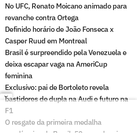
No UFC, Renato Moicano animado para
revanche contra Ortega
Definido horário de João Fonseca x
Casper Ruud em Montreal
Brasil é surpreendido pela Venezuela e
deixa escapar vaga na AmeriCup
feminina
Exclusivo: pai de Bortoleto revela
bastidores de dupla na Audi e futuro na
F1
O resgate da primeira medalha
paralímpica do Brasil, 50 anos depois