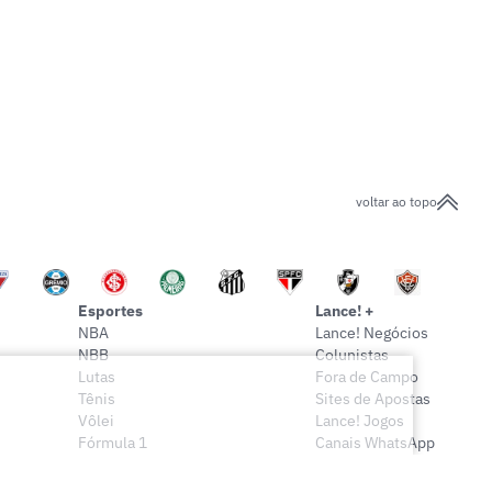
voltar ao topo
Esportes
Lance! +
NBA
Lance! Negócios
NBB
Colunistas
Lutas
Fora de Campo
Tênis
Sites de Apostas
Vôlei
Lance! Jogos
Fórmula 1
Canais WhatsApp
Onde assistir
Sócio Lance!
Mais esportes
Lance! Indica