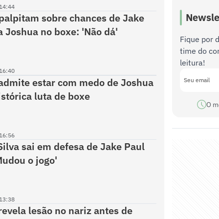
14:44
Newsle
palpitam sobre chances de Jake
a Joshua no boxe: 'Não dá'
Fique por 
time do co
leitura!
16:40
 admite estar com medo de Joshua
istórica luta de boxe
O m
16:56
ilva sai em defesa de Jake Paul
Mudou o jogo'
13:38
revela lesão no nariz antes de