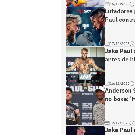
26/12/2025
Lutadores 
Paul contr
17/12/2025
Jake Paul
antes de h
16/12/2025
Anderson S
no boxe: '
12/12/2025
Jake Paul 