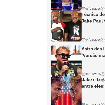
05/05/2025
Técnico de
Jake Paul 
04/02/2025
Astro das 
'Versão ma
30/01/2025
Jake e Log
entre eles
28/01/2025