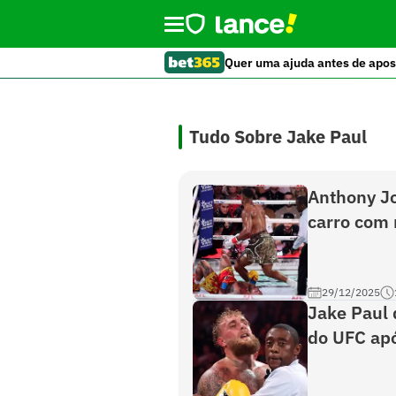
Quer uma ajuda antes de apos
Tudo Sobre Jake Paul
Anthony Jo
carro com 
29/12/2025
Jake Paul 
do UFC apó