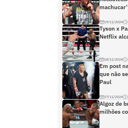
machucar'
19/11/2024
Tyson x Pa
Netflix al
18/11/2024
Em post na
que não se
Paul
17/11/2024
Algoz de b
milhões co