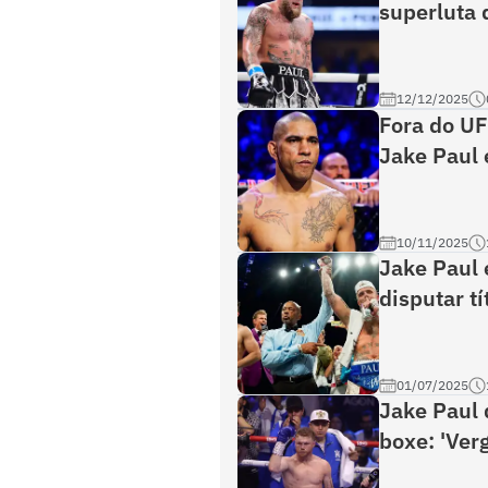
superluta
12/12/2025
Fora do UF
Jake Paul 
10/11/2025
Jake Paul 
disputar t
01/07/2025
Jake Paul 
boxe: 'Ver