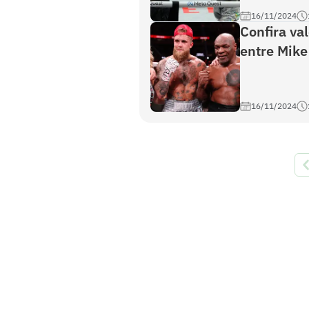
16/11/2024
Confira va
entre Mike
16/11/2024