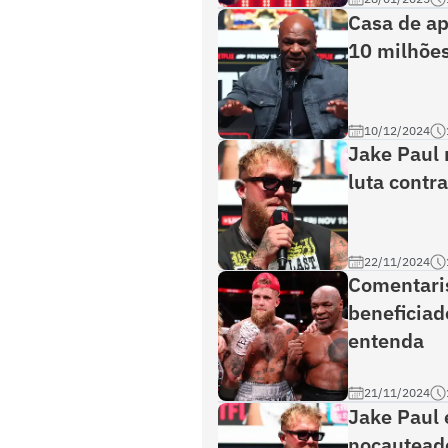
Casa de ap
10 milhõe
10/12/2024
Jake Paul 
luta contra
22/11/2024
Comentaris
beneficiad
entenda
21/11/2024
Jake Paul 
nocauteado