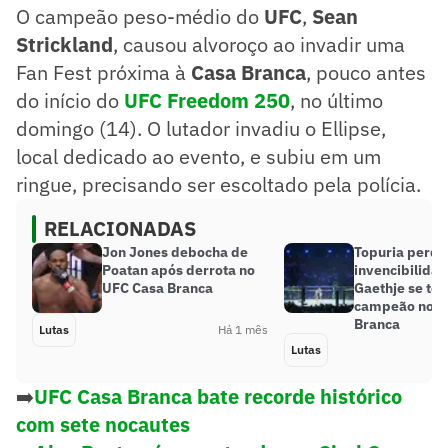
O campeão peso-médio do
UFC
,
Sean
Strickland
, causou alvoroço ao invadir uma
Fan Fest próxima à
Casa Branca
, pouco antes
do início do
UFC Freedom 250
, no último
domingo (14). O lutador invadiu o Ellipse,
local dedicado ao evento, e subiu em um
ringue, precisando ser escoltado pela polícia.
RELACIONADAS
Jon Jones debocha de
Topuria perde
Poatan após derrota no
invencibilidad
UFC Casa Branca
Gaethje se tor
campeão no U
Branca
Lutas
Há 1 mês
Lutas
➡️
UFC Casa Branca bate recorde histórico
com sete nocautes