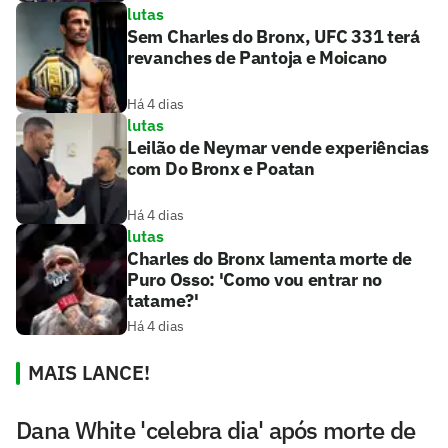
lutas
Sem Charles do Bronx, UFC 331 terá
revanches de Pantoja e Moicano
Há 4 dias
lutas
Leilão de Neymar vende experiências
com Do Bronx e Poatan
Há 4 dias
lutas
Charles do Bronx lamenta morte de
Puro Osso: 'Como vou entrar no
tatame?'
Há 4 dias
MAIS LANCE!
Dana White 'celebra dia' após morte de