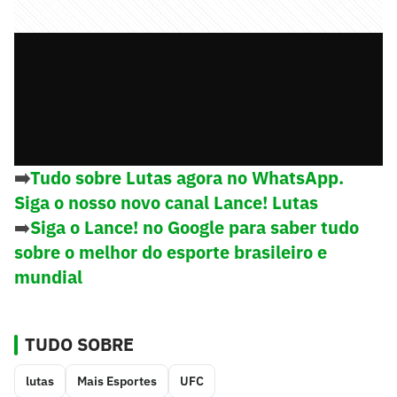
➡️
Tudo sobre Lutas agora no WhatsApp.
Siga o nosso novo canal Lance! Lutas
➡️
Siga o Lance! no Google para saber tudo
sobre o melhor do esporte brasileiro e
mundial
TUDO SOBRE
lutas
Mais Esportes
UFC