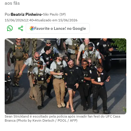
aos fãs
Por
Beatriz Pinheiro
•
São Paulo (SP)
15/06/2026
12:40
•
Atualizado em
15/06/2026
Favorite o Lance! no Google
Sean Strickland é escoltado pela polícia após invadir fan fest do UFC Casa
Branca (Photo by Kevin Dietsch / POOL / AFP)