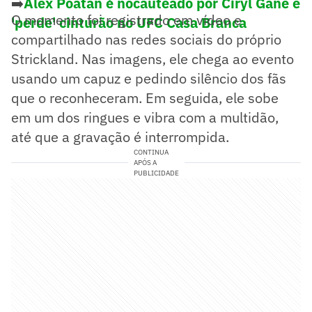
➡️
Alex Poatan é nocauteado por Ciryl Gane e
O momento foi registrado em vídeo e
'perde' cinturão no UFC Casa Branca
compartilhado nas redes sociais do próprio
Strickland. Nas imagens, ele chega ao evento
usando um capuz e pedindo silêncio dos fãs
que o reconheceram. Em seguida, ele sobe
em um dos ringues e vibra com a multidão,
até que a gravação é interrompida.
CONTINUA
APÓS A
PUBLICIDADE