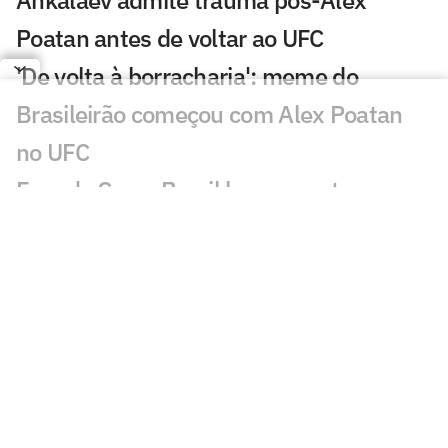
Ankalaev admite trauma pós-Alex
Poatan antes de voltar ao UFC
'De volta à borracharia': meme do
Brasileirão começou com Alex Poatan
no UFC
Fora da Copa, Brasil busca penta
'inusitado' no UFC
Nove meses após perder cinturão para
Alex Poatan, russo volta ao UFC
Dana White descarta rápido retorno de
Conor McGregor ao UFC: 'Nem vale'
Conor McGregor revela gravidade de