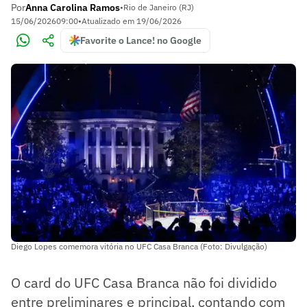
Por
Anna Carolina Ramos
•
Rio de Janeiro (RJ)
15/06/2026
09:00
•
Atualizado em
19/06/2026
Favorite o Lance! no Google
Diego Lopes comemora vitória no UFC Casa Branca (Foto: Divulgação)
O card do UFC Casa Branca não foi dividido
entre preliminares e principal, contando com