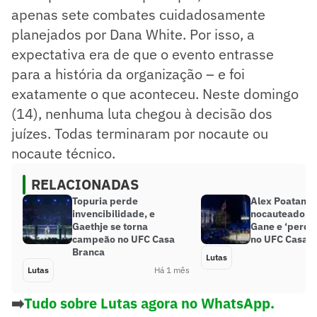
apenas sete combates cuidadosamente
planejados por Dana White. Por isso, a
expectativa era de que o evento entrasse
para a história da organização – e foi
exatamente o que aconteceu. Neste domingo
(14), nenhuma luta chegou à decisão dos
juízes. Todas terminaram por nocaute ou
nocaute técnico.
RELACIONADAS
Topuria perde
Alex Poatan é
invencibilidade, e
nocauteado po
Gaethje se torna
Gane e ‘perde’
campeão no UFC Casa
no UFC Casa B
Branca
Lutas
Lutas
Há 1 mês
➡️
Tudo sobre Lutas agora no WhatsApp.