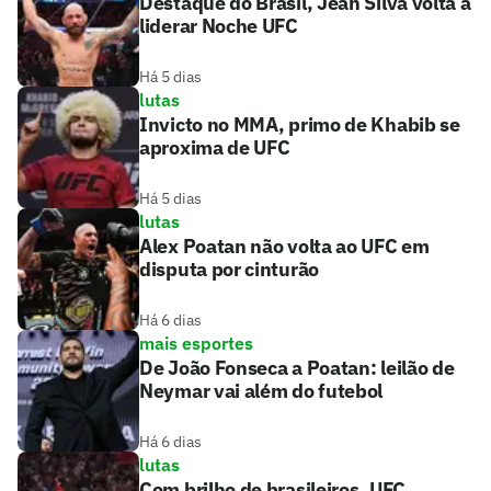
Destaque do Brasil, Jean Silva volta a
liderar Noche UFC
Há 5 dias
lutas
Invicto no MMA, primo de Khabib se
aproxima de UFC
Há 5 dias
lutas
Alex Poatan não volta ao UFC em
disputa por cinturão
Há 6 dias
mais esportes
De João Fonseca a Poatan: leilão de
Neymar vai além do futebol
Há 6 dias
lutas
Com brilho de brasileiros, UFC