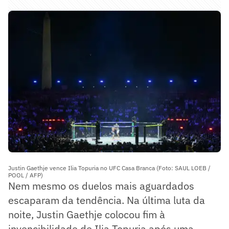
Justin Gaethje vence Ilia Topuria no UFC Casa Branca (Foto: SAUL LOEB /
POOL / AFP)
Nem mesmo os duelos mais aguardados
escaparam da tendência. Na última luta da
noite, Justin Gaethje colocou fim à
invencibilidade de Ilia Topuria após uma