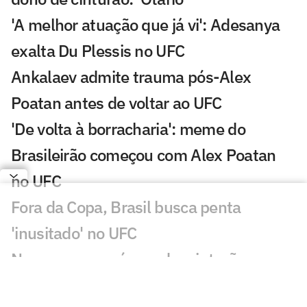
'A melhor atuação que já vi': Adesanya
exalta Du Plessis no UFC
Ankalaev admite trauma pós-Alex
Poatan antes de voltar ao UFC
'De volta à borracharia': meme do
Brasileirão começou com Alex Poatan
no UFC
Fora da Copa, Brasil busca penta
'inusitado' no UFC
Nove meses após perder cinturão para
Alex Poatan, russo volta ao UFC