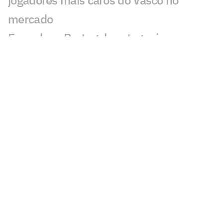
jogadores mais caros do Vasco no
mercado
Espanha e Portugal protagonizam o
duelo mais valioso até as oitavas da
Copa; entenda
Brasil garante premiação milionária
mesmo após eliminação na Copa do
Mundo
Por que a CazéTV tem delay na
transmissão da Copa e como é possível
reduzir o atraso
Dupla de craques da Inglaterra vale o