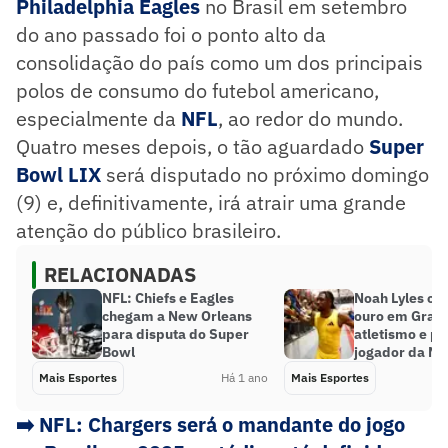
Philadelphia Eagles
no Brasil em setembro
do ano passado foi o ponto alto da
consolidação do país como um dos principais
polos de consumo do futebol americano,
especialmente da
NFL
, ao redor do mundo.
Quatro meses depois, o tão aguardado
Super
Bowl LIX
será disputado no próximo domingo
(9) e, definitivamente, irá atrair uma grande
atenção do público brasileiro.
RELACIONADAS
NFL: Chiefs e Eagles
Noah Lyles co
chegam a New Orleans
ouro em Grand
para disputa do Super
atletismo e p
Bowl
jogador da NF
Mais Esportes
Há 1 ano
Mais Esportes
➡️
NFL: Chargers será o mandante do jogo