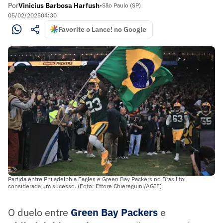
Por
Vinicius Barbosa Harfush
•
São Paulo (SP)
05/02/2025
04:30
Favorite o Lance! no Google
Partida entre Philadelphia Eagles e Green Bay Packers no Brasil foi
considerada um sucesso. (Foto: Ettore Chiereguini/AGIF)
O duelo entre
Green Bay Packers
e