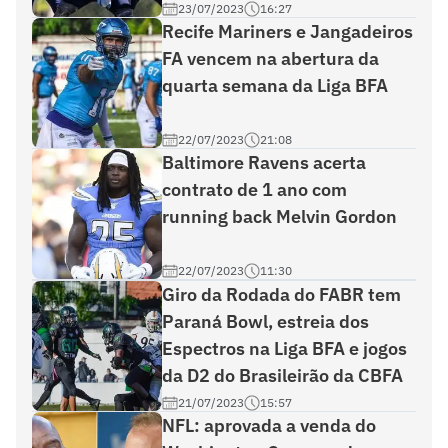
23/07/2023
16:27
Recife Mariners e Jangadeiros
FA vencem na abertura da
quarta semana da Liga BFA
22/07/2023
21:08
Baltimore Ravens acerta
contrato de 1 ano com
running back Melvin Gordon
22/07/2023
11:30
Giro da Rodada do FABR tem
Paraná Bowl, estreia dos
Espectros na Liga BFA e jogos
da D2 do Brasileirão da CBFA
21/07/2023
15:57
NFL: aprovada a venda do