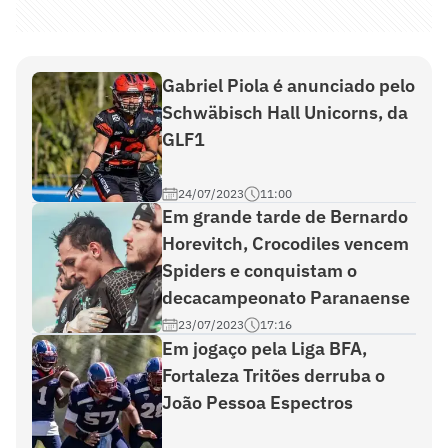
Gabriel Piola é anunciado pelo
Schwäbisch Hall Unicorns, da
GLF1
24/07/2023
11:00
Em grande tarde de Bernardo
Horevitch, Crocodiles vencem
Spiders e conquistam o
decacampeonato Paranaense
23/07/2023
17:16
Em jogaço pela Liga BFA,
Fortaleza Tritões derruba o
João Pessoa Espectros