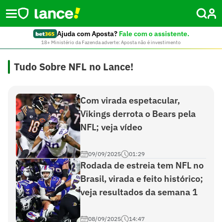
Ajuda com Aposta?
Fale com o assistente.
18+ Ministério da Fazenda adverte: Aposta não é investimento
Tudo Sobre NFL no Lance!
Com virada espetacular,
Vikings derrota o Bears pela
NFL; veja vídeo
09/09/2025
01:29
Rodada de estreia tem NFL no
Brasil, virada e feito histórico;
veja resultados da semana 1
08/09/2025
14:47