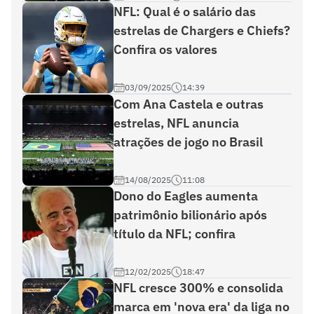
NFL: Qual é o salário das
estrelas de Chargers e Chiefs?
Confira os valores
03/09/2025
14:39
Com Ana Castela e outras
estrelas, NFL anuncia
atrações de jogo no Brasil
14/08/2025
11:08
Dono do Eagles aumenta
patrimônio bilionário após
título da NFL; confira
12/02/2025
18:47
NFL cresce 300% e consolida
marca em 'nova era' da liga no