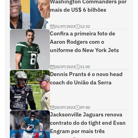
Washington Commanders por
mais de US$ 6 bilhões
21/07/2023
12:32
Confira a primeira foto de
Aaron Rodgers com o
uniforme do New York Jets
20/07/2023
11:00
Dennis Prants é o novo head
coach do União da Serra
20/07/2023
07:00
Jacksonville Jaguars renova
contrato do do tight end Evan
Engram por mais três