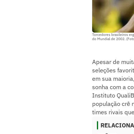
Torcedores brasileiros erg
do Mundial de 2002. (Foto
Apesar de muit
seleções favori
em sua maioria
sonha com a co
Instituto Qual
população crê 
times rivais qu
RELACION