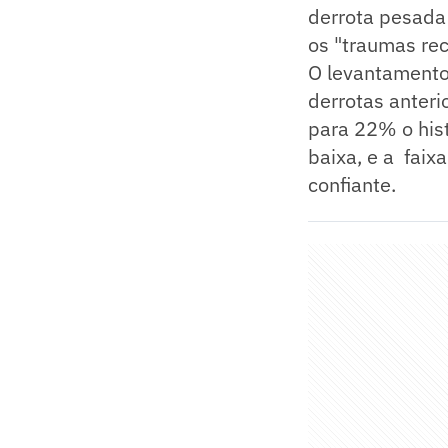
derrota pesada 
os "traumas re
O levantamento
derrotas anter
para 22% o hist
baixa, e a fai
confiante.