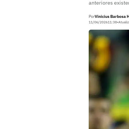
anteriores exis
Por
Vinicius Barbosa 
11/06/2026
11:38
•
Atuali