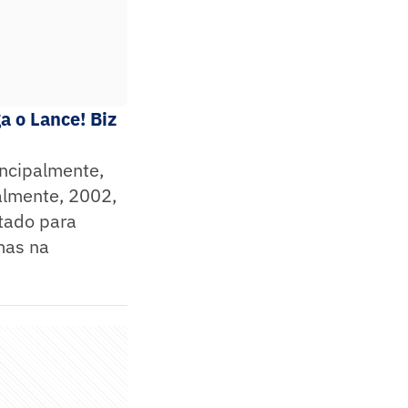
a o Lance! Biz
incipalmente,
almente, 2002,
tado para
mas na