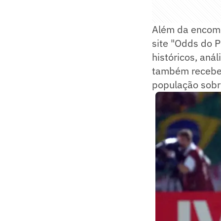
Além da encome
site "Odds do P
históricos, aná
também receber
população sobre