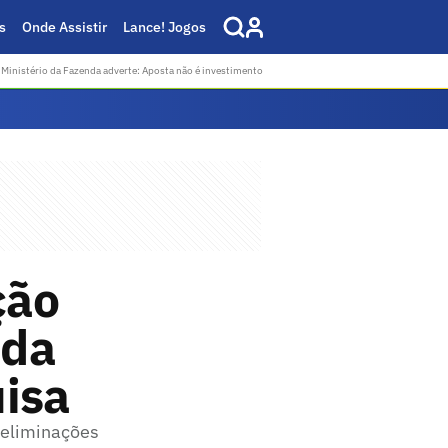
s
Onde Assistir
Lance! Jogos
Ministério da Fazenda adverte: Aposta não é investimento
ção
 da
uisa
 eliminações