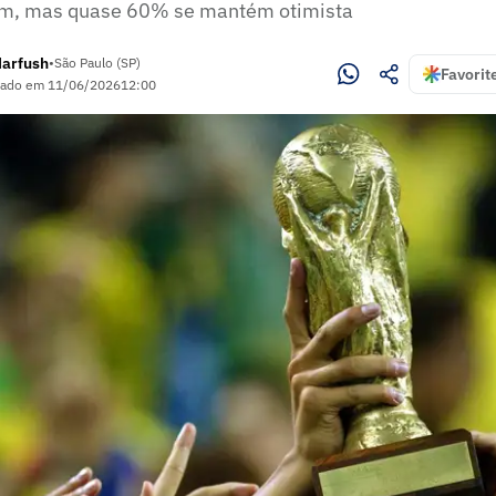
tem, mas quase 60% se mantém otimista
Harfush
•
São Paulo (SP)
Favorit
zado em
11/06/2026
12:00