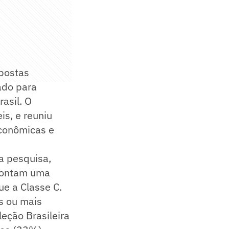
postas
ado para
asil. O
is, e reuniu
econômicas e
a pesquisa,
apontam uma
e a Classe C.
s ou mais
eção Brasileira