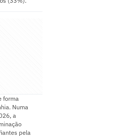
nos (33%).
e forma
nhia. Numa
026, a
iminação
iantes pela