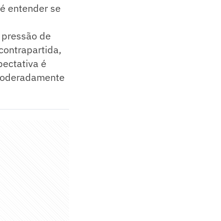
 é entender se
 pressão de
contrapartida,
pectativa é
á moderadamente