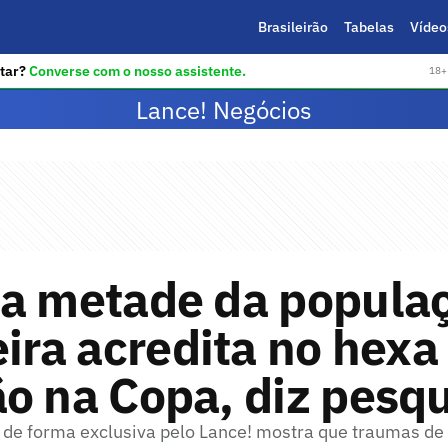
Brasileirão
Tabelas
Vídeo
tar?
Converse com o nosso assistente.
18+ 
Lance! Negócios
da metade da popula
eira acredita no hexa
o na Copa, diz pesq
 de forma exclusiva pelo Lance! mostra que traumas de