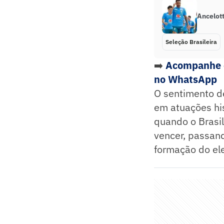
Ancelott
Seleção Brasileira
➡️
Acompanhe o
no WhatsApp
O sentimento de
em atuações hi
quando o Brasi
vencer, passan
formação do ele