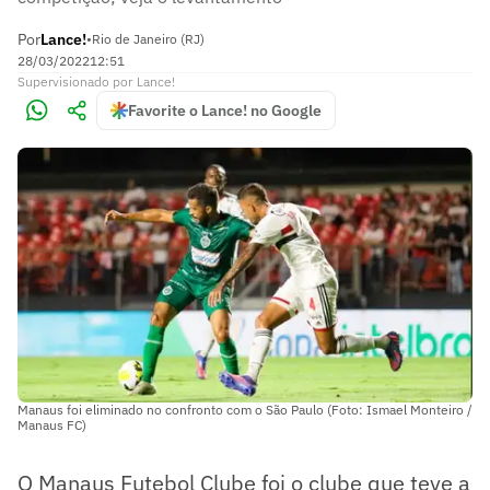
Por
Lance!
•
Rio de Janeiro (RJ)
28/03/2022
12:51
Supervisionado
por
Lance!
Favorite o Lance! no Google
Manaus foi eliminado no confronto com o São Paulo (Foto: Ismael Monteiro /
Manaus FC)
O Manaus Futebol Clube foi o clube que teve a