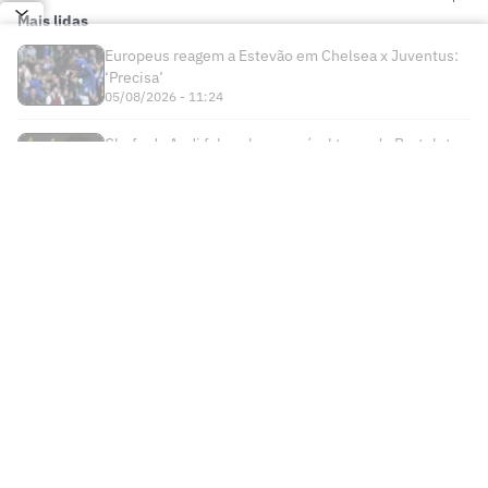
Tironi no Lance!: Corinthians eliminado
preocupa dentro e fora de campo
Entenda o peso da queda na Copa do
Brasil para as finanças do Fluminense
Internacional faz post provocativo ao
Corinthians após classificação
John Kennedy desfalca o Fluminense
com lesão no joelho
Como Santiago Sosa pode transformar o
meio-campo do Vasco de Pedro
Emanuel
Fluminense desafia estigma elitista com