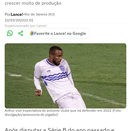
crescer muito de produção
Por
Lance!
•
Rio de Janeiro (RJ)
22/03/2022
21:01
Supervisionado
por
Lance!
Favorite o Lance! no Google
Arthur vive expectativa do próximo clube que irá defender em 2022 (Foto:
divulgação/assessoria do jogador)
Após disputar a Série B do ano passado e