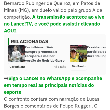
Bernardo Rubinger de Queiroz, em Patos de
Minas (MG), em duelo válido pelo grupo A da
competição.
A transmissão acontece ao vivo
no Lance!TV, e você pode assistir clicando
AQUI
.
RELACIONADAS
Corinthians: Diniz
Presidente do
cumpre promessa e
participa de 
recupera a melhor
durante Copa
versão de Rodrigo Garro
São Paulo
Corinthians
Há 1 mês
➡️
Siga o Lance! no WhatsApp e acompanhe
em tempo real as principais notícias do
esporte
O confronto contará com narração de Lucas
Borges e comentários de Felipe Ruggeri. O