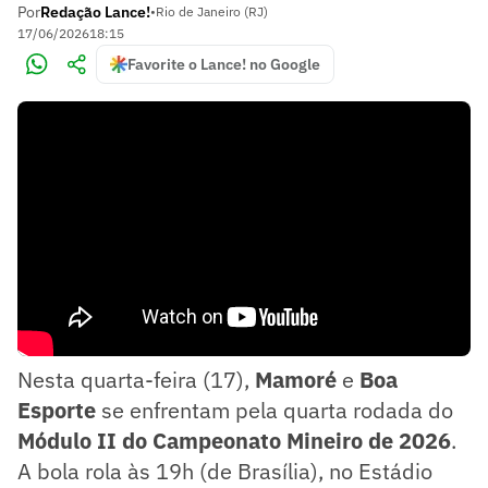
Por
Redação Lance!
•
Rio de Janeiro (RJ)
17/06/2026
18:15
Favorite o Lance! no Google
Nesta quarta-feira (17),
Mamoré
e
Boa
Esporte
se enfrentam pela quarta rodada do
Módulo II do Campeonato Mineiro de 2026
.
A bola rola às 19h (de Brasília), no Estádio