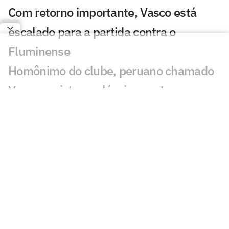
Com retorno importante, Vasco está
escalado para a partida contra o
Fluminense
Homônimo do clube, peruano chamado
Vasco assiste ao clássico contra o
Fluminense
Entenda o que é 'DOGSO' e os critérios
para expulsar jogador do Remo
Vasco defende negócio com Lamacchia
em resposta à agência reguladora
Fluminense x Vasco: CBF envia ofício
para corrigir cartão do jogo de ida