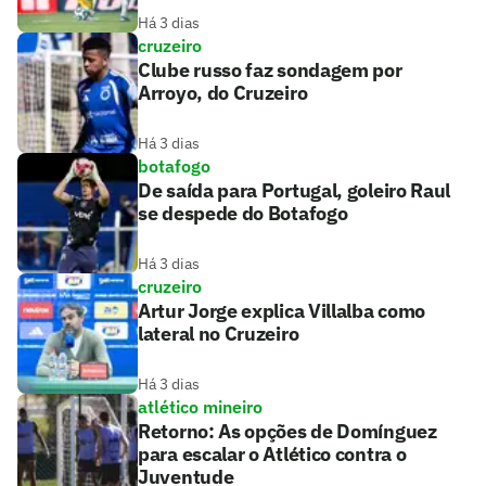
Há 3 dias
cruzeiro
Clube russo faz sondagem por
Arroyo, do Cruzeiro
Há 3 dias
botafogo
De saída para Portugal, goleiro Raul
se despede do Botafogo
Há 3 dias
cruzeiro
Artur Jorge explica Villalba como
lateral no Cruzeiro
Há 3 dias
atlético mineiro
Retorno: As opções de Domínguez
para escalar o Atlético contra o
Juventude