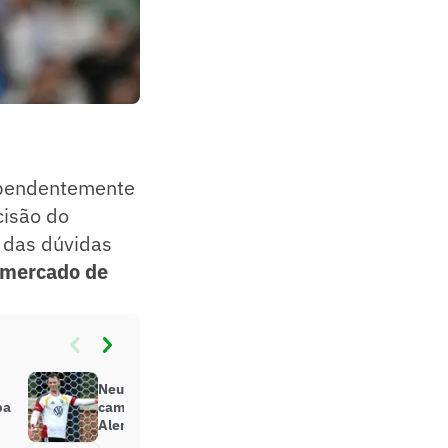
ependentemente
cisão do
a das dúvidas
e mercado de
Neuer supera problema físico e
pa
caminha para ser o titular da
Alemanha na Copa