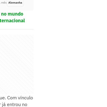
1 mês
Alemanha
Há 1 mês
ol no mundo
ternacional
ue. Com vínculo
 já entrou no