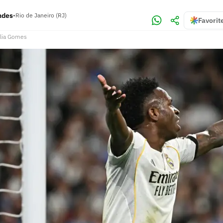
ndes
•
Rio de Janeiro (RJ)
Favorit
lia Gomes