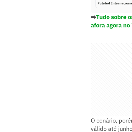
Futebol Internaciona
➡️
Tudo sobre o
afora agora no
O cenário, poré
válido até junh