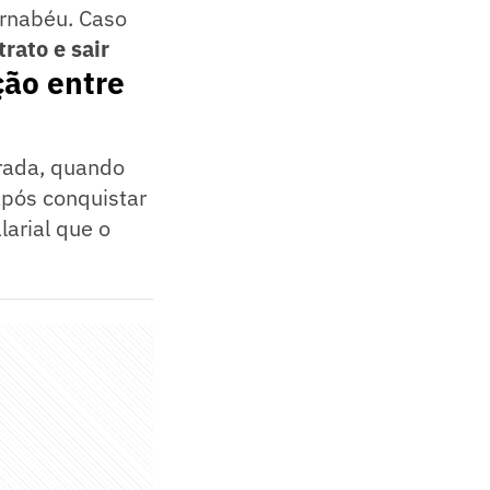
ernabéu. Caso
rato e sair
ção entre
rada, quando
Após conquistar
larial que o