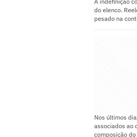
A indefinição 
do elenco. Reel
pesado na contr
Nos últimos di
associados ao 
composição do 