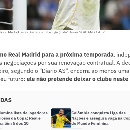
o Real Madrid para o Getafe em La Liga (Foto: Javier SORIANO / AFP)
á no Real Madrid para a próxima temporada
, ind
s negociações por sua renovação contratual. A de
eiro, segundo o "Diario AS", encerra ao menos um
eu futuro:
ele não pretende deixar o clube nest
.
ADAS
domina lista de jogadores
Colômbia conquista Liga das
iosos da Copa; Real e
Nações e assegura vaga na Co
na têm 5 dos 10
do Mundo Feminina