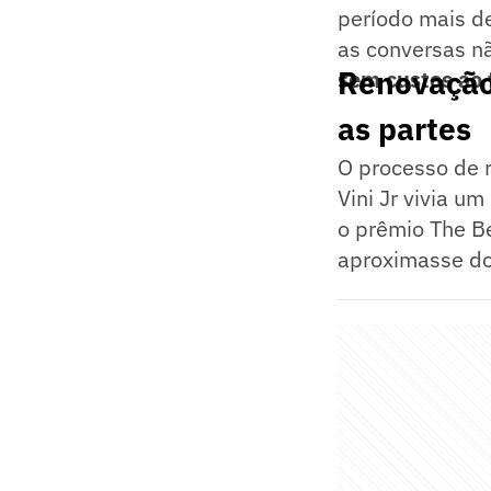
período mais de
as conversas 
Renovação 
sem custos ao
as partes
O processo de 
Vini Jr vivia u
o prêmio The Be
aproximasse dos