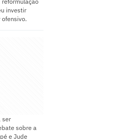
 reformulação
u investir
 ofensivo.
 ser
ebate sobre a
ppé e Jude