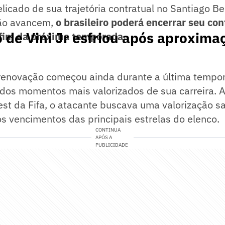
licado de sua trajetória contratual no Santiago B
não avancem,
o brasileiro poderá encerrar seu cont
de Vini Jr esfriou após aproxima
 fim da próxima temporada.
renovação começou ainda durante a última tempo
m dos momentos mais valorizados de sua carreira. 
st da Fifa, o atacante buscava uma valorização sa
 vencimentos das principais estrelas do elenco.
CONTINUA
APÓS A
PUBLICIDADE