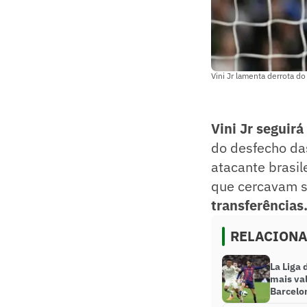
Vini Jr lamenta derrota d
Vini Jr seguir
do desfecho da
atacante brasil
que cercavam s
transferências
RELACION
La Liga 
mais val
Barcelo