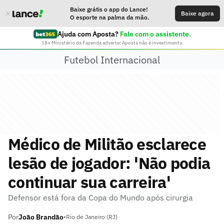
Baixe grátis o app do Lance!
Baixe agora
O esporte na palma da mão.
Ajuda com Aposta?
Fale com o assistente.
18+ Ministério da Fazenda adverte: Aposta não é investimento
Futebol Internacional
Médico de Militão esclarece
lesão de jogador: 'Não podia
continuar sua carreira'
Defensor está fora da Copa do Mundo após cirurgia
Por
João Brandão
•
Rio de Janeiro (RJ)