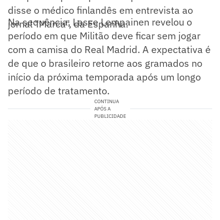
disse o médico finlandês em entrevista ao
Na sequência, Lasse Lempainen revelou o
jornal "Marca", da Espanha.
período em que Militão deve ficar sem jogar
com a camisa do Real Madrid. A expectativa é
de que o brasileiro retorne aos gramados no
início da próxima temporada após um longo
período de tratamento.
CONTINUA
APÓS A
PUBLICIDADE