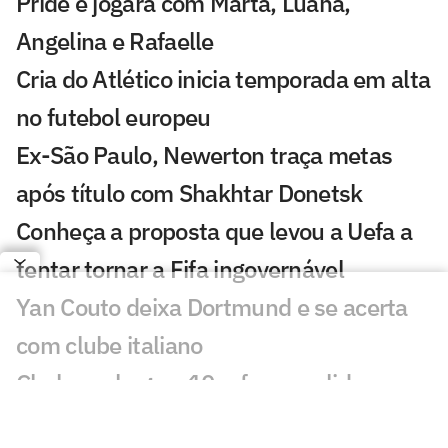
Pride e jogará com Marta, Luana,
Angelina e Rafaelle
Cria do Atlético inicia temporada em alta
no futebol europeu
Ex-São Paulo, Newerton traça metas
após título com Shakhtar Donetsk
Conheça a proposta que levou a Uefa a
tentar tornar a Fifa ingovernável
Yan Couto deixa Dortmund e se acerta
com clube italiano
Chelsea chega a 10 reforços e lidera
gastos no futebol europeu