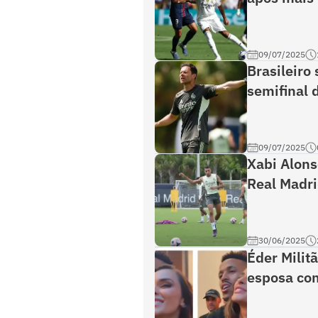
09/07/2025
Brasileiro
semifinal 
09/07/2025
Xabi Alons
Real Madri
30/06/2025
Éder Milit
esposa com