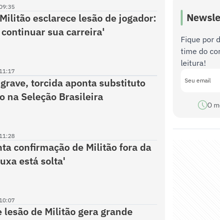
09:35
Newsle
Militão esclarece lesão de jogador:
 continuar sua carreira'
Fique por 
time do co
leitura!
11:17
grave, torcida aponta substituto
o na Seleção Brasileira
O m
11:28
a confirmação de Militão fora da
uxa está solta'
10:07
 lesão de Militão gera grande