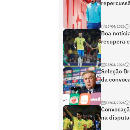
repercussã
23/04/2026
Boa notícia
recupera e
25/03/2026
Seleção Br
da convoca
16/03/2026
Convocação
na disputa