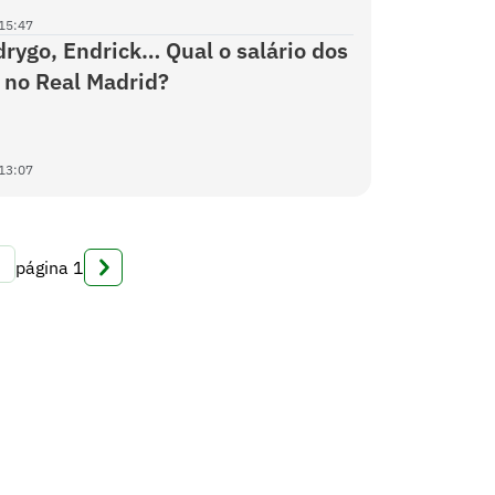
15:47
odrygo, Endrick… Qual o salário dos
s no Real Madrid?
13:07
página
1