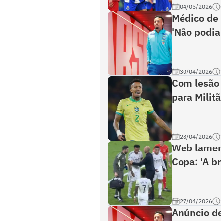
04/05/2026
Médico de 
'Não podia
30/04/2026
Com lesão 
para Militã
28/04/2026
Web lament
Copa: 'A br
27/04/2026
Anúncio de