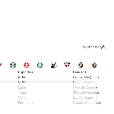
voltar ao topo
Esportes
Lance! +
NBA
Lance! Negócios
NBB
Colunistas
Lutas
Fora de Campo
Tênis
Sites de Apostas
Vôlei
Lance! Jogos
Fórmula 1
Canais WhatsApp
Onde assistir
Sócio Lance!
Mais esportes
Lance! Indica