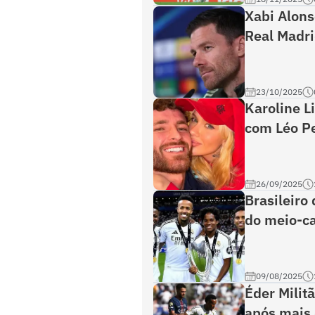
Xabi Alons
Real Madrid
23/10/2025
Karoline L
com Léo Pe
26/09/2025
Brasileiro 
do meio-ca
09/08/2025
Éder Militã
após mais 