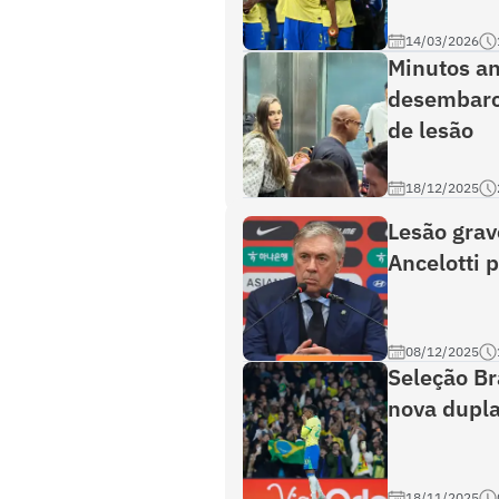
14/03/2026
Minutos an
desembarca
de lesão
18/12/2025
Lesão gra
Ancelotti 
08/12/2025
Seleção Bra
nova dupla
18/11/2025