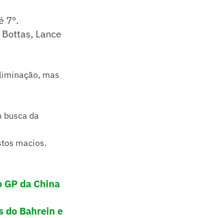
é 7º.
i Bottas, Lance
 eliminação, mas
m busca da
stos macios.
do GP da China
s do Bahrein e