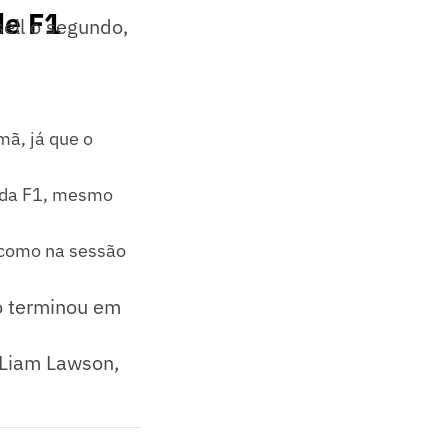
de F1
sell o segundo,
mã, já que o
s da F1, mesmo
 como na sessão
o terminou em
 Liam Lawson,