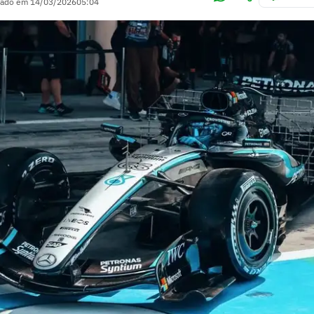
zado em
14/03/2026
05:04