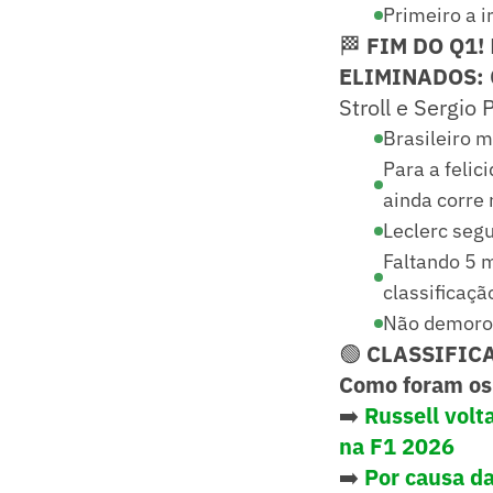
Primeiro a ir
🏁
FIM DO Q1!
ELIMINADOS:
Stroll e Sergio 
Brasileiro m
Para a felic
ainda corre 
Leclerc seg
Faltando 5 
classificaçã
Não demorou
🟢
CLASSIFICA
Como foram os 
➡️
Russell volt
na F1 2026
➡️
Por causa da