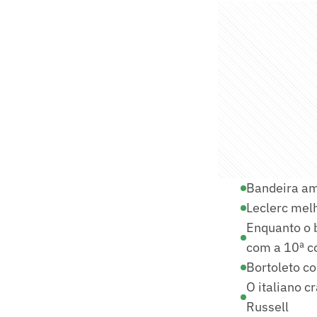
Bandeira am
Leclerc mel
Enquanto o b
com a 10ª c
Bortoleto co
O italiano 
Russell