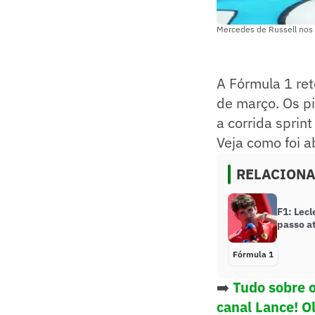
Mercedes de Russell nos 
A Fórmula 1 ret
de março. Os pi
a corrida sprin
Veja como foi a
RELACION
F1: Lecl
passo at
Fórmula 1
➡️
Tudo sobre 
canal Lance! O