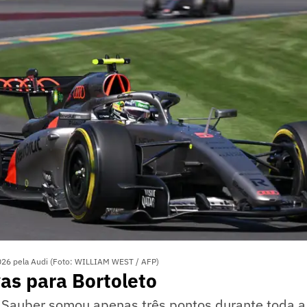
2026 pela Audi (Foto: WILLIAM WEST / AFP)
as para Bortoleto
a Sauber somou apenas três pontos durante toda 