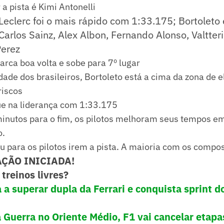
 a pista é Kimi Antonelli
Leclerc foi o mais rápido com 1:33.175; Bortoleto 
Carlos Sainz, Alex Albon, Fernando Alonso, Valtter
Perez
arca boa volta e sobe para 7º lugar
idade dos brasileiros, Bortoleto está a cima da zona de
riscos
ue na liderança com 1:33.175
minutos para o fim, os pilotos melhoram seus tempos e
o.
 para os pilotos irem a pista. A maioria com os compo
ÇÃO INICIADA!
treinos livres?
a a superar dupla da Ferrari e conquista sprint 
 Guerra no Oriente Médio, F1 vai cancelar etapa