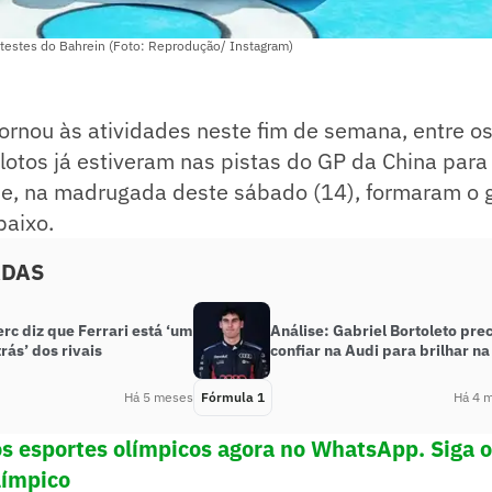
testes do Bahrein (Foto: Reprodução/ Instagram)
ornou às atividades neste fim de semana, entre os
lotos já estiveram nas pistas do GP da China para o
t e, na madrugada deste sábado (14), formaram o g
baixo.
ADAS
erc diz que Ferrari está ‘um
Análise: Gabriel Bortoleto pre
rás’ dos rivais
confiar na Audi para brilhar na
Há 5 meses
Fórmula 1
Há 4 
os esportes olímpicos agora no WhatsApp. Siga 
límpico