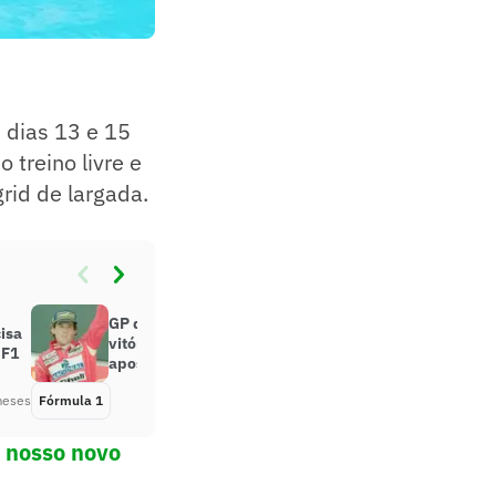
 dias 13 e 15
 treino livre e
rid de largada.
GP da Austrália marca última
cisa
vitória de Ayrton Senna na F1 e
 F1
aposentadoria de Prost
meses
Fórmula 1
Há 5 meses
o nosso novo