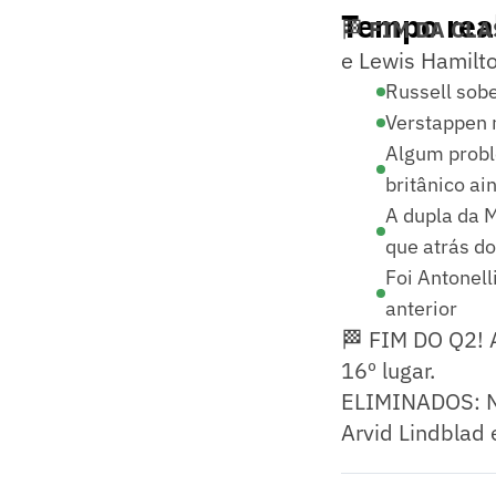
Tempo real
🏁
FIM DA CLA
e Lewis Hamilto
Russell sobe
Verstappen 
Algum probl
britânico a
A dupla da 
que atrás d
Foi Antonel
anterior
🏁 FIM DO Q2! 
16º lugar.
ELIMINADOS: Ni
Arvid Lindblad 