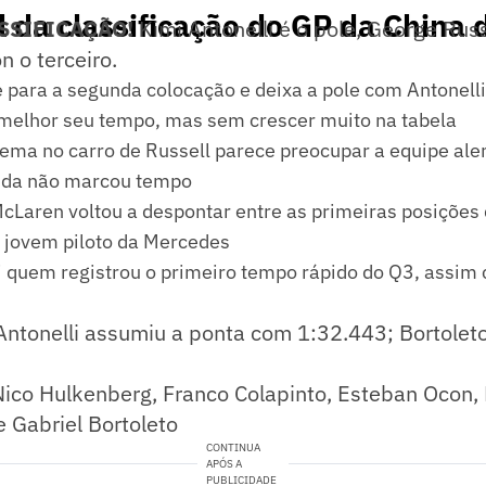
 da classificação do GP da China 
SSIFICAÇÃO!
Kimi Antonelli é o pole, George Rus
n o terceiro.
 para a segunda colocação e deixa a pole com Antonelli
melhor seu tempo, mas sem crescer muito na tabela
ema no carro de Russell parece preocupar a equipe ale
inda não marcou tempo
McLaren voltou a despontar entre as primeiras posiçõe
o jovem piloto da Mercedes
li quem registrou o primeiro tempo rápido do Q3, assim
Antonelli assumiu a ponta com 1:32.443; Bortolet
co Hulkenberg, Franco Colapinto, Esteban Ocon,
e Gabriel Bortoleto
CONTINUA
APÓS A
PUBLICIDADE