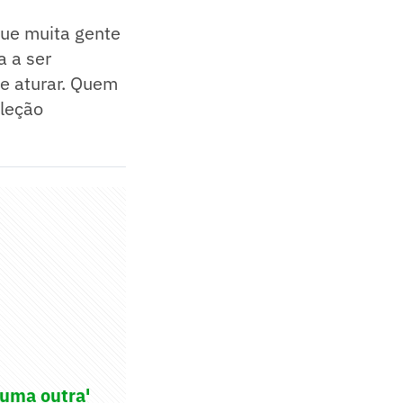
que muita gente
a a ser
e aturar. Quem
eleção
huma outra'