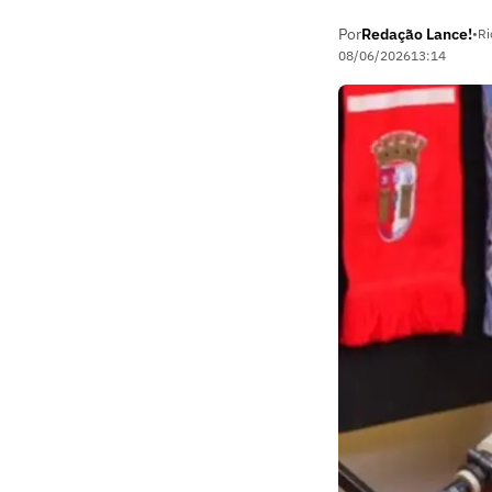
Por
Redação Lance!
•
Ri
08/06/2026
13:14