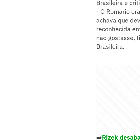
Brasileira e cri
- O Romário er
achava que deve
reconhecida em
não gostasse, 
Brasileira.
➡️
Rizek desaba