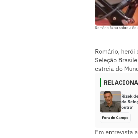
Romário falou sobre a Sel
Romário, herói
Seleção Brasile
estreia do Mun
RELACION
Rizek d
da Sele
outra’
Fora de Campo
Em entrevista a