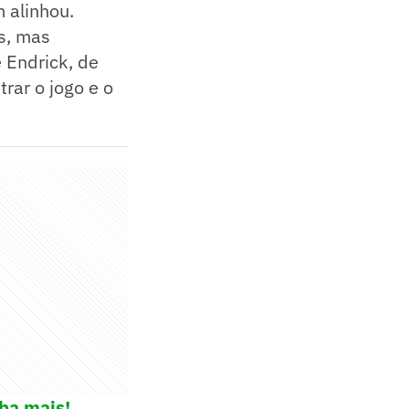
 alinhou.
s, mas
 Endrick, de
trar o jogo e o
ba mais!