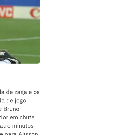
la de zaga e os
da de jogo
e Bruno
ador em chute
uatro minutos
e para Alisson,