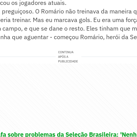
ticou os jogadores atuais.
a preguiçoso. O Romário não treinava da maneira 
ria treinar. Mas eu marcava gols. Eu era uma forç
 campo, e que se dane o resto. Eles tinham que m
tinha que aguentar - começou Romário, herói da S
CONTINUA
APÓS A
PUBLICIDADE
fa sobre problemas da Seleção Brasileira: 'Nen