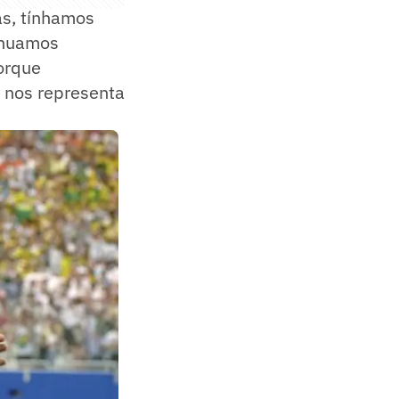
ás, tínhamos
inuamos
porque
 nos representa