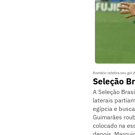
Romário celebra seu gol d
Seleção Br
A Seleção Brasi
laterais partia
egípcia e busca
Guimarães roub
colocado na esq
depois, Marquin