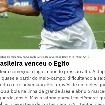
iante da Holanda, na Copa de 1994, pela Seleção Brasileira (Foto: AFP)
asileira venceu o Egito
leira começou o jogo impondo pressão alta. A dup
m quase a partir do meio-campo, dificultando a saí
ndo o erro adversário. Foi através de um deles qu
ou a bola na linha da grande área e abriu o marc
uerda, aos 6. Mas a vitória parcial foi efêmera: q
hos, que estava de costas para o gol, tentou pass