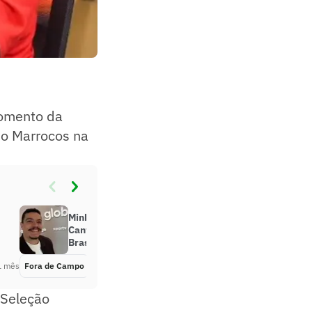
momento da
r o Marrocos na
Minha superstição #2: Bruno
Cantarelli revela amuleto para o
Brasil ser campeão
1 mês
Fora de Campo
Há 1 mês
 Seleção