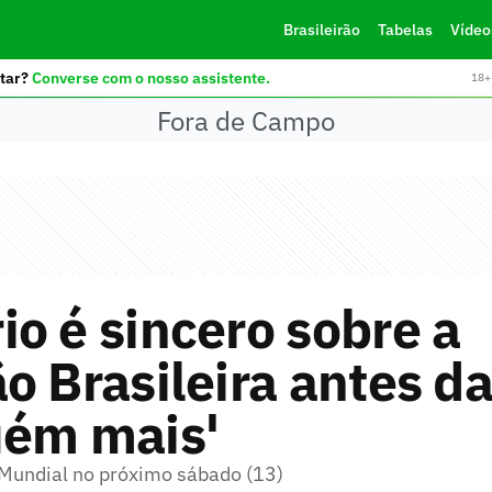
Brasileirão
Tabelas
Vídeo
tar?
Converse com o nosso assistente.
18+ 
Fora de Campo
o é sincero sobre a
o Brasileira antes d
uém mais'
o Mundial no próximo sábado (13)