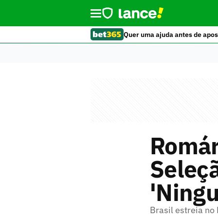
Quer uma ajuda antes de apos
Romári
Seleçã
'Ning
Brasil estreia n