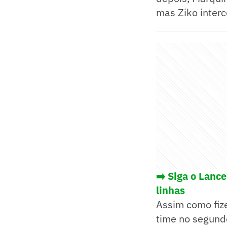
mas Ziko interc
➡️ Siga o Lanc
linhas
Assim como fiz
time no segundo