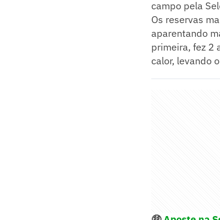
campo pela Sele
Os reservas ma
aparentando mai
primeira, fez 2 
calor, levando o
🤑
Aposte na Se