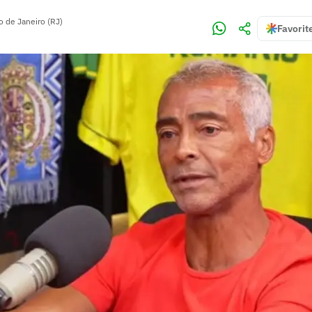
o de Janeiro (RJ)
Favorit