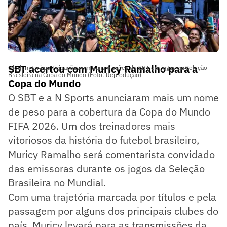
SBT acertou com Muricy Ramalho para a
Olodum terá participações em transmissões do SBT em jogos da Seleção
Braisleira na Copa do Mundo (Foto: Reprodução)
Copa do Mundo
O SBT e a N Sports anunciaram mais um nome
de peso para a cobertura da Copa do Mundo
FIFA 2026. Um dos treinadores mais
vitoriosos da história do futebol brasileiro,
Muricy Ramalho será comentarista convidado
das emissoras durante os jogos da Seleção
Brasileira no Mundial.
Com uma trajetória marcada por títulos e pela
passagem por alguns dos principais clubes do
país, Muricy levará para as transmissões da