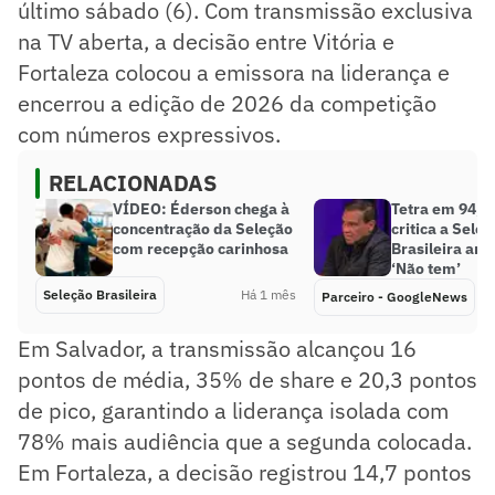
último sábado (6). Com transmissão exclusiva
na TV aberta, a decisão entre Vitória e
Fortaleza colocou a emissora na liderança e
encerrou a edição de 2026 da competição
com números expressivos.
RELACIONADAS
VÍDEO: Éderson chega à
Tetra em 94, M
concentração da Seleção
critica a Sele
com recepção carinhosa
Brasileira ant
‘Não tem’
Seleção Brasileira
Há 1 mês
Parceiro - GoogleNews
Em Salvador, a transmissão alcançou 16
pontos de média, 35% de share e 20,3 pontos
de pico, garantindo a liderança isolada com
78% mais audiência que a segunda colocada.
Em Fortaleza, a decisão registrou 14,7 pontos