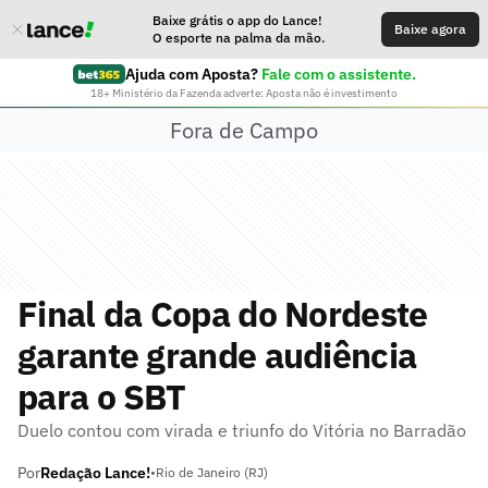
Baixe grátis o app do Lance!
Baixe agora
O esporte na palma da mão.
Ajuda com Aposta?
Fale com o assistente.
18+ Ministério da Fazenda adverte: Aposta não é investimento
Fora de Campo
Final da Copa do Nordeste
garante grande audiência
para o SBT
Duelo contou com virada e triunfo do Vitória no Barradão
Por
Redação Lance!
•
Rio de Janeiro (RJ)