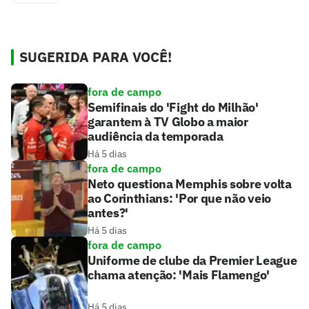
SUGERIDA PARA VOCÊ!
fora de campo
Semifinais do 'Fight do Milhão'
garantem à TV Globo a maior
audiência da temporada
Há 5 dias
fora de campo
Neto questiona Memphis sobre volta
ao Corinthians: 'Por que não veio
antes?'
Há 5 dias
fora de campo
Uniforme de clube da Premier League
chama atenção: 'Mais Flamengo'
Há 5 dias