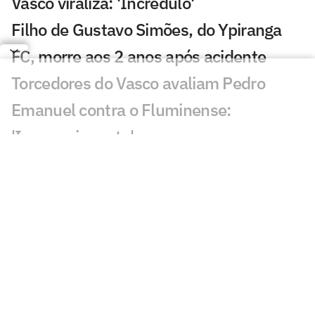
Vasco viraliza: 'Incrédulo'
Filho de Gustavo Simões, do Ypiranga
FC, morre aos 2 anos após acidente
Torcedores do Vasco avaliam Pedro
Emanuel contra o Fluminense:
'Impressionante'
Esposa de Andrés Gómez, do Vasco,
desabafa após classificação sobre o
Fluminense
Torcida do Fluminense aponta culpado
por queda para o Vasco: 'Parabéns'
Torcedores provocam Fluminense após