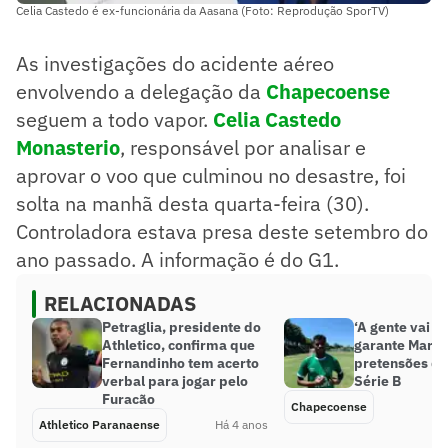
Celia Castedo é ex-funcionária da Aasana (Foto: Reprodução SporTV)
As investigações do acidente aéreo
envolvendo a delegação da
Chapecoense
seguem a todo vapor.
Celia Castedo
Monasterio
, responsável por analisar e
aprovar o voo que culminou no desastre, foi
solta na manhã desta quarta-feira (30).
Controladora estava presa deste setembro do
ano passado. A informação é do G1.
RELACIONADAS
Petraglia, presidente do
‘A gente vai lu
Athletico, confirma que
garante Mara
Fernandinho tem acerto
pretensões da
verbal para jogar pelo
Série B
Furacão
Chapecoense
Athletico Paranaense
Há 4 anos