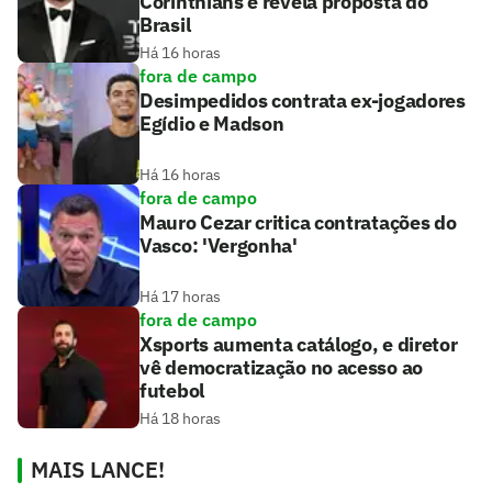
Corinthians e revela proposta do
Brasil
Há 16 horas
fora de campo
Desimpedidos contrata ex-jogadores
Egídio e Madson
Há 16 horas
fora de campo
Mauro Cezar critica contratações do
Vasco: 'Vergonha'
Há 17 horas
fora de campo
Xsports aumenta catálogo, e diretor
vê democratização no acesso ao
futebol
Há 18 horas
MAIS LANCE!