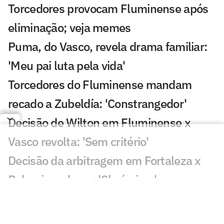
Torcedores provocam Fluminense após
eliminação; veja memes
Puma, do Vasco, revela drama familiar:
'Meu pai luta pela vida'
Torcedores do Fluminense mandam
recado a Zubeldía: 'Constrangedor'
Decisão de Wilton em Fluminense x
Vasco revolta: 'Sem critério'
Decisão da arbitragem em Fortaleza x
Palmeiras choca: 'Claríssimo'
Torcedores enxergam falha de Fábio em
gol do Vasco: 'Feia'