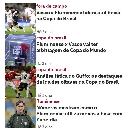
fora de campo
Vasco x Fluminense lidera audiência
na Copa do Brasil
Há 2 dias
copa do brasil
Fluminense x Vasco vai ter
arbitragem de Copa do Mundo
Há 3 dias
copa do brasil
Análise tática do Guffo: os destaques
da ida das oitavas da Copa do Brasil
Há 3 dias
fluminense
Números mostram como o
Fluminense utiliza menos a base com
Zubeldía
Há 3 dias