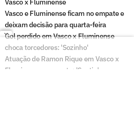
Vasco x Fluminense
Vasco e Fluminense ficam no empate e
deixam decisão para quarta-feira
Gol perdido em Vasco x Fluminense
choca torcedores: 'Sozinho'
Atuação de Ramon Rique em Vasco x
Fluminense repercute: 'Sentiu'
Discussão em Vasco x Fluminense
viraliza: 'Já expulsaram por menos'
Lance de Canobbio em Vasco x
Fluminense irrita torcedores: 'Difícil'
Público baixo em Vasco x Fluminense