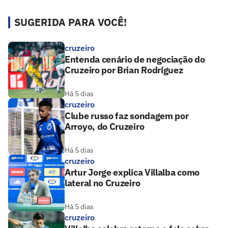
SUGERIDA PARA VOCÊ!
cruzeiro
Entenda cenário de negociação do
Cruzeiro por Brian Rodríguez
Há 5 dias
cruzeiro
Clube russo faz sondagem por
Arroyo, do Cruzeiro
Há 5 dias
cruzeiro
Artur Jorge explica Villalba como
lateral no Cruzeiro
Há 5 dias
cruzeiro