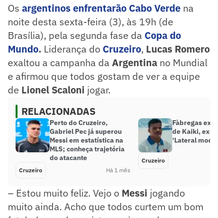
Os
argentinos enfrentarão
Cabo Verde
na
noite desta sexta-feira (3), às 19h (de
Brasília), pela segunda fase da
Copa do
Mundo
.
Liderança do
Cruzeiro
,
Lucas Romero
exaltou a campanha da
Argentina
no Mundial
e afirmou que todos gostam de ver a equipe
de
Lionel Scaloni
jogar.
RELACIONADAS
Perto do Cruzeiro,
Fàbregas exal
Gabriel Pec já superou
de Kaiki, ex-C
Messi em estatística na
‘Lateral mode
MLS; conheça trajetória
do atacante
Cruzeiro
Cruzeiro
Há 1 mês
– Estou muito feliz. Vejo o
Messi
jogando
muito ainda. Acho que todos curtem um bom