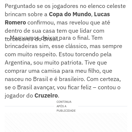
Perguntado se os jogadores no elenco celeste
brincam sobre a
Copa do Mundo
,
Lucas
Romero
confirmou, mas revelou que até
dentro de sua casa tem que lidar com
– Mas vamos deixar para o final. Tem
torcedores do Brasil.
brincadeiras sim, esse clássico, mas sempre
com muito respeito. Estou torcendo pela
Argentina, sou muito patriota. Tive que
comprar uma camisa para meu filho, que
nasceu no Brasil e é brasileiro. Com certeza,
se o Brasil avançar, vou ficar feliz – contou o
jogador do
Cruzeiro
.
CONTINUA
APÓS A
PUBLICIDADE