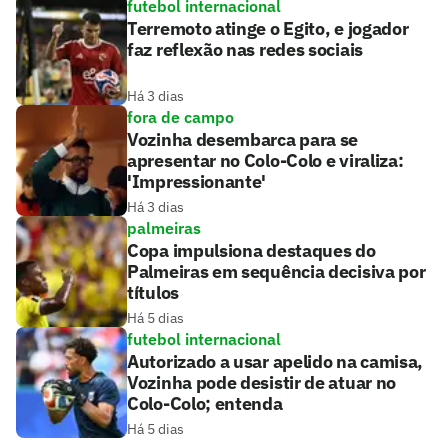
futebol internacional
Terremoto atinge o Egito, e jogador
faz reflexão nas redes sociais
Há 3 dias
fora de campo
Vozinha desembarca para se
apresentar no Colo-Colo e viraliza:
'Impressionante'
Há 3 dias
palmeiras
Copa impulsiona destaques do
Palmeiras em sequência decisiva por
títulos
Há 5 dias
futebol internacional
Autorizado a usar apelido na camisa,
Vozinha pode desistir de atuar no
Colo-Colo; entenda
Há 5 dias