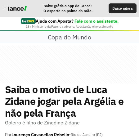
Baixe grátis o app do Lance!
Baixe agora
O esporte na palma da mão.
Ajuda com Aposta?
Fale com o assistente.
18+ Ministério da Fazenda adverte: Aposta não é investimento
Copa do Mundo
Saiba o motivo de Luca
Zidane jogar pela Argélia e
não pela França
Goleiro é filho de Zinedine Zidane
Por
Lourenço Cavanellas Rebello
•
Rio de Janeiro (RJ)