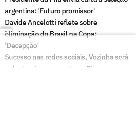
argentina: 'Futuro promissor'
Davide Ancelotti reflete sobre
eliminação do Brasil na Copa:
'Decepção'
Sucesso nas redes sociais, Vozinha será
palestrante em evento no Rio
Gigantes da Europa brigam pela
contratação de Yan Diomandé
Jogadores da Espanha são flagrados em
momento de carinho após título da Copa
Astro do Milan, Rafael Leão treina no CT