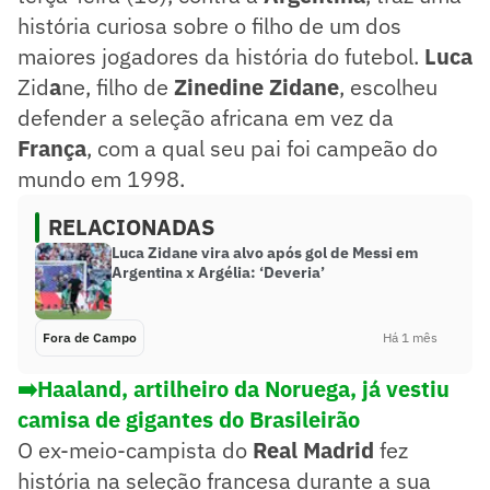
história curiosa sobre o filho de um dos
maiores jogadores da história do futebol.
Luca
Zid
a
ne, filho de
Zinedine Zidane
, escolheu
defender a seleção africana em vez da
França
, com a qual seu pai foi campeão do
mundo em 1998.
RELACIONADAS
Luca Zidane vira alvo após gol de Messi em
Argentina x Argélia: ‘Deveria’
Fora de Campo
Há 1 mês
➡️Haaland, artilheiro da Noruega, já vestiu
camisa de gigantes do Brasileirão
O ex-meio-campista do
Real Madrid
fez
história na seleção francesa durante a sua