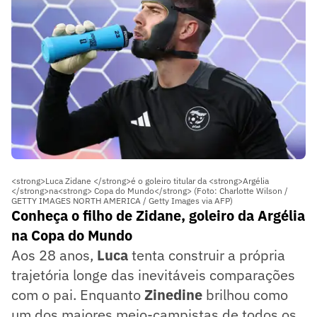
<strong>Luca Zidane </strong>é o goleiro titular da <strong>Argélia
</strong>na<strong> Copa do Mundo</strong> (Foto: Charlotte Wilson /
GETTY IMAGES NORTH AMERICA / Getty Images via AFP)
Conheça o filho de Zidane, goleiro da Argélia
na Copa do Mundo
Aos 28 anos,
Luca
tenta construir a própria
trajetória longe das inevitáveis comparações
com o pai. Enquanto
Zinedine
brilhou como
um dos maiores meio-campistas de todos os