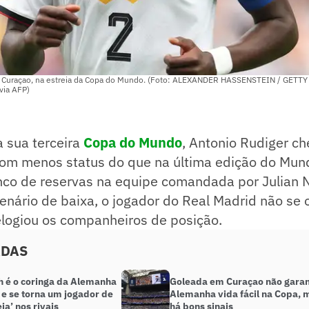
tra Curaçao, na estreia da Copa do Mundo. (Foto: ALEXANDER HASSENSTEIN / GET
via AFP)
 sua terceira
Copa do Mundo
, Antonio Rudiger c
om menos status do que na última edição do Mun
nco de reservas na equipe comandada por Julian
nário de baixa, o jogador do Real Madrid não se 
elogiou os companheiros de posição.
ADAS
 é o coringa da Alemanha
Goleada em Curaçao não garan
 e se torna um jogador de
Alemanha vida fácil na Copa, 
eja’ nos rivais
há bons sinais