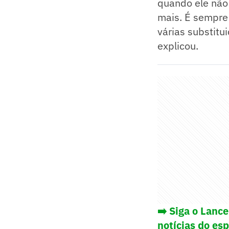
quando ele não
mais. É sempre
várias substitu
explicou.
➡️ Siga o Lanc
notícias do es