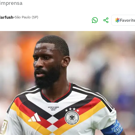
a imprensa
Harfush
•
São Paulo (SP)
Favorit