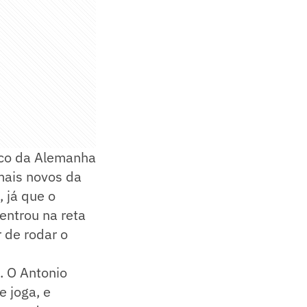
ico da Alemanha
mais novos da
 já que o
entrou na reta
r de rodar o
. O Antonio
 joga, e