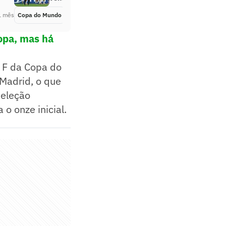
1 mês
Copa do Mundo
Há 1 mês
opa, mas há
o F da Copa do
Madrid, o que
seleção
o onze inicial.