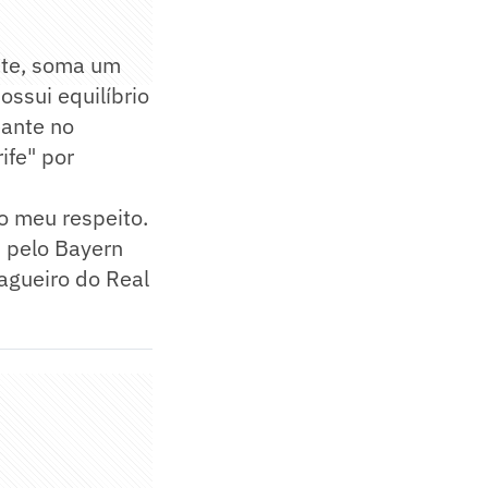
nte, soma um
ssui equilíbrio
eante no
ife" por
o meu respeito.
u pelo Bayern
zagueiro do Real