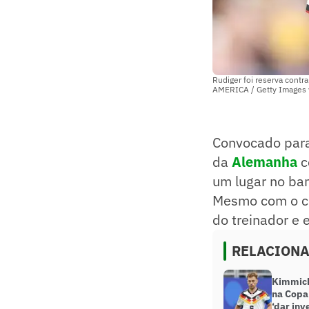
Rudiger foi reserva con
AMERICA / Getty Images 
Convocado para
da
Alemanha
c
um lugar no ba
Mesmo com o ce
do treinador e 
RELACION
Kimmich
na Copa
‘dar inv