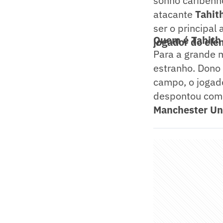
sonho caribenh
atacante
Tahit
ser o principal
Quem é Tahith
jogador do el
Para a grande 
estranho. Dono 
campo, o jogad
despontou com
Manchester Un