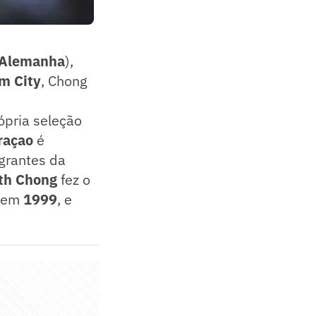
Alemanha
),
m City
, Chong
ópria seleção
raçao
é
igrantes da
th Chong
fez o
, em
1999
, e