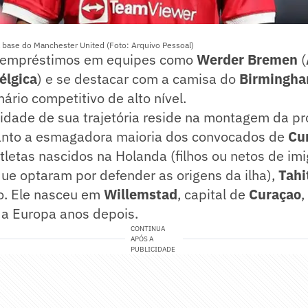
a base do Manchester United (Foto: Arquivo Pessoal)
r empréstimos em equipes como
Werder Bremen
(
élgica
) e se destacar com a camisa do
Birmingha
ário competitivo de alto nível.
idade de sua trajetória reside na montagem da pr
anto a esmagadora maioria dos convocados de
Cu
letas nascidos na Holanda (filhos ou netos de im
que optaram por defender as origens da ilha),
Tahi
o. Ele nasceu em
Willemstad
, capital de
Curaçao
a Europa anos depois.
CONTINUA
APÓS A
PUBLICIDADE