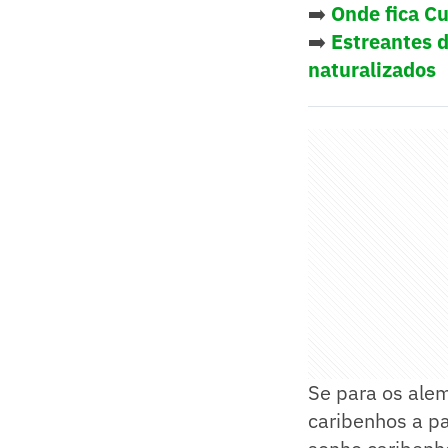
➡️
Onde fica Cu
➡️
Estreantes d
naturalizados
Se para os alem
caribenhos a pa