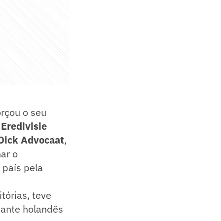
orçou o seu
o
Eredivisie
Dick Advocaat
,
ar o
 país pela
tórias, teve
dante holandês