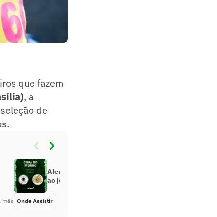
iros que fazem
sília)
, a
 seleção de
os.
Alemanha x Curaçao: onde assistir
ao jogo da Copa do Mundo
1 mês
Onde Assistir
Há 1 mês