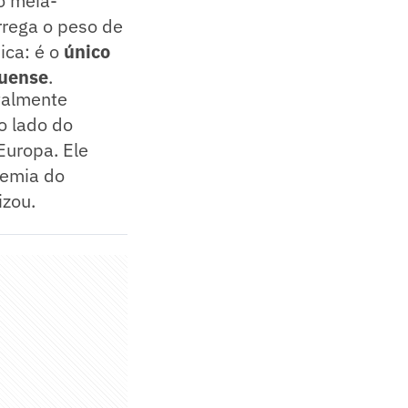
o meia-
rrega o peso de
ica: é o
único
auense
.
talmente
o lado do
Europa. Ele
emia do
izou.