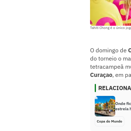
Tahiti Chong é o único j
O domingo de
do torneio o ma
tetracampeã m
Curaçao
, em pa
RELACION
Onde fi
estreia
Copa do Mundo