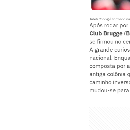
Tahiti Chong é formado n
Após rodar po
Club Brugge
(
B
se firmou no cen
A grande curios
nacional. Enqu
composta por at
antiga colônia 
caminho invers
mudou-se para 