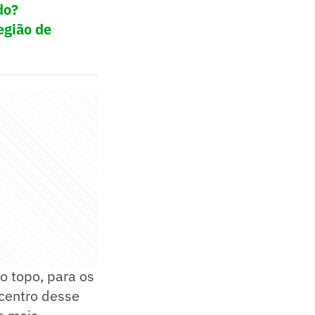
do?
egião de
o topo, para os
 centro desse