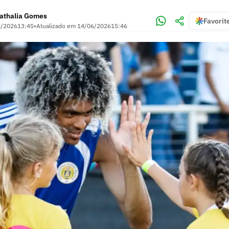
athalia Gomes
Favorit
6/2026
13:45
•
Atualizado em
14/06/2026
15:46