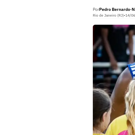
Por
Pedro Bernardo
N
•
Rio de Janeiro (RJ)
•
14/0