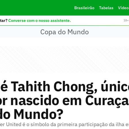
Brasileirão
Tabelas
Vídeo
tar?
Converse com o nosso assistente.
18+ 
Copa do Mundo
é Tahith Chong, únic
or nascido em Curaça
do Mundo?
er United é o símbolo da primeira participação da ilha