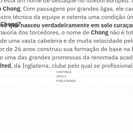
o está um nome de destaque no futebol europeu: 
h Chong
. Com passagens por grandes ligas, ele ca
 astro técnico da equipe e ostenta uma condição ún
 Chong?
enco que nasceu verdadeiramente em solo curaç
maioria dos torcedores, o nome de
Chong
não é to
de uma vasta cabeleira e de muita velocidade pel
or de 26 anos construiu sua formação de base na 
o uma das grandes promessas da renomada acad
ited
, da Inglaterra, clube pelo qual se profissional
CONTINUA
APÓS A
PUBLICIDADE