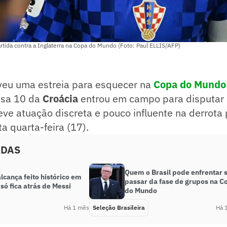
tida contra a Inglaterra na Copa do Mundo (Foto: Paul ELLIS/AFP)
veu uma estreia para esquecer na
Copa do Mundo
isa 10 da
Croácia
entrou em campo para disputar 
eve atuação discreta e pouco influente na derrota 
ta quarta-feira (17).
ADAS
Quem o Brasil pode enfrentar 
alcança feito histórico em
passar da fase de grupos na C
só fica atrás de Messi
do Mundo
Há 1 mês
Seleção Brasileira
Há 