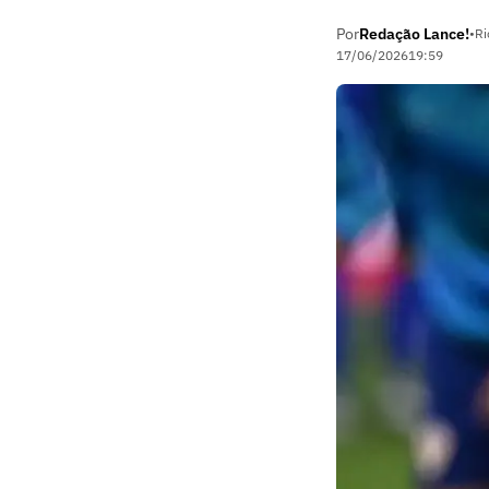
Por
Redação Lance!
•
Ri
17/06/2026
19:59