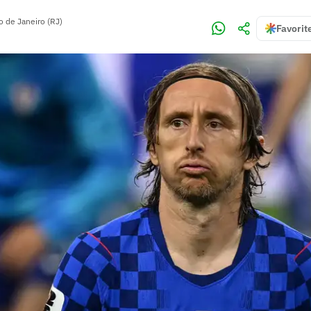
o de Janeiro (RJ)
Favorit