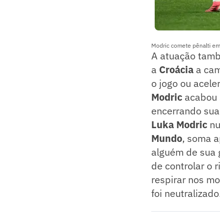
Modric comete pênalti em
A atuação tam
a
Croácia
a ca
o jogo ou acel
Modric
acabou 
encerrando sua
Luka Modric
nu
Mundo
, soma a
alguém de sua 
de controlar o 
respirar nos mo
foi neutralizado