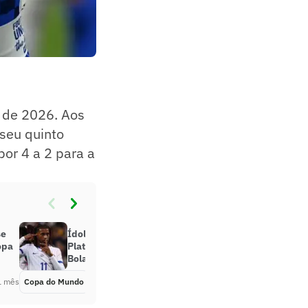
de 2026. Aos
seu quinto
por 4 a 2 para a
se
Ídolo da França compara Olise a
opa
Platini e Zidane e vê jogador como
Bola de Ouro
1 mês
Copa do Mundo
Há 1 mês