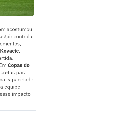
uem acostumou
eguir controlar
momentos,
 Kovacic
,
rtida.
. Em
Copas do
scretas para
 na capacidade
 a equipe
 esse impacto