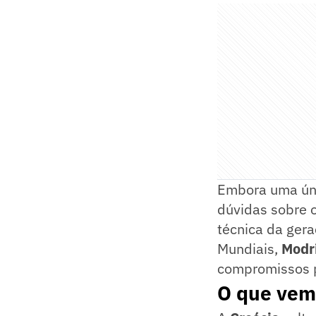
Embora uma úni
dúvidas sobre o
técnica da ger
Mundiais,
Modr
compromissos p
O que vem 