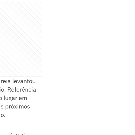
reia levantou
io. Referência
ro lugar em
os próximos
o.