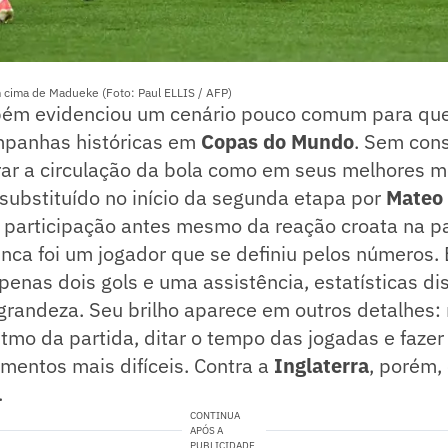
 cima de Madueke (Foto: Paul ELLIS / AFP)
bém evidenciou um cenário pouco comum para q
mpanhas históricas em
Copas do
Mundo
. Sem cons
erar a circulação da bola como em seus melhores 
substituído no início da segunda etapa por
Mateo
 participação antes mesmo da reação croata na pa
nca foi um jogador que se definiu pelos números
penas dois gols e uma assistência, estatísticas di
grandeza. Seu brilho aparece em outros detalhes:
ritmo da partida, ditar o tempo das jogadas e fazer
mentos mais difíceis. Contra a
Inglaterra
, porém,
.
CONTINUA
APÓS A
PUBLICIDADE