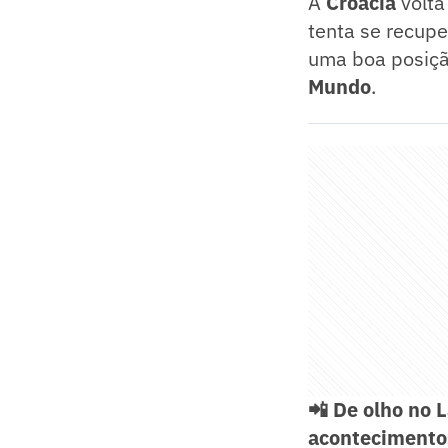
A
Croácia
volta
tenta se recupe
uma boa posição
Mundo
.
📲 De olho no 
acontecimento