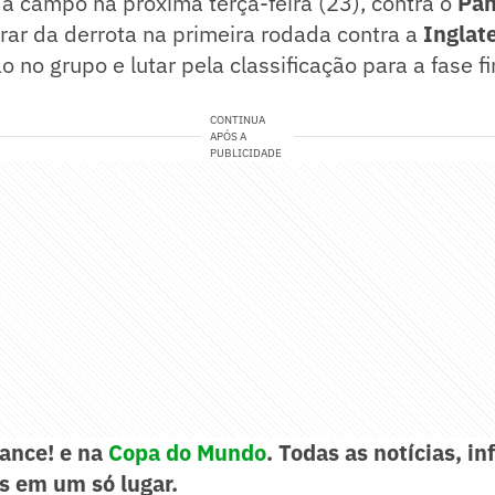
 a campo na próxima terça-feira (23), contra o
Pa
rar da derrota na primeira rodada contra a
Inglat
 no grupo e lutar pela classificação para a fase f
CONTINUA
APÓS A
PUBLICIDADE
Lance! e na
Copa do Mundo
. Todas as notícias, i
s em um só lugar.