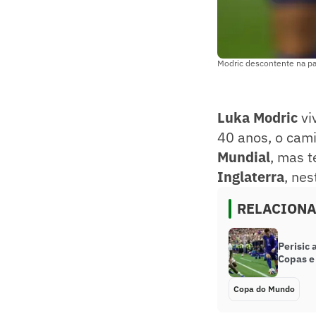
Modric descontente na par
Luka Modric
vi
40 anos, o cam
Mundial
, mas t
Inglaterra
, nes
RELACION
Perisic 
Copas e 
Copa do Mundo