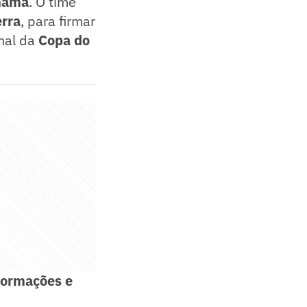
namá
. O time
erra
, para firmar
inal da
Copa do
nformações e