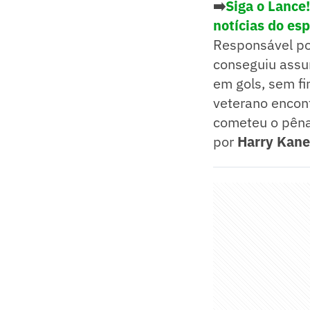
➡️
Siga o Lance
notícias do es
Responsável po
conseguiu assu
em gols, sem fi
veterano encont
cometeu o pêna
por
Harry
Kane