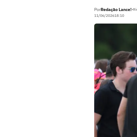
Por
Redação Lance!
•
Ri
11/06/2026
18:10