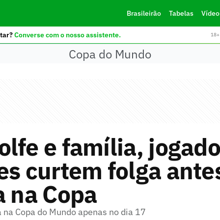
Brasileirão
Tabelas
Vídeo
tar?
Converse com o nosso assistente.
18+ 
Copa do Mundo
lfe e família, jogad
es curtem folga ante
a na Copa
ia na Copa do Mundo apenas no dia 17