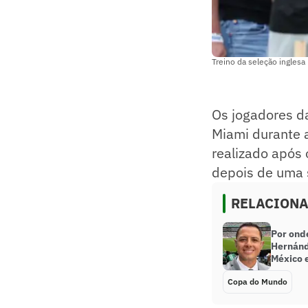
Treino da seleção ingles
Os jogadores da
Miami durante 
realizado após
depois de uma s
RELACION
Por ond
Hernánde
México 
Copa do Mundo