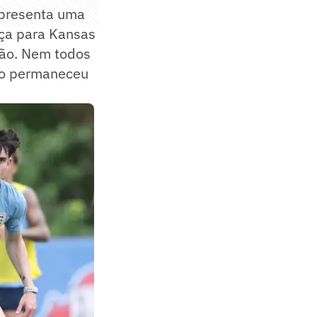
epresenta uma
nça para Kansas
ção. Nem todos
ção permaneceu