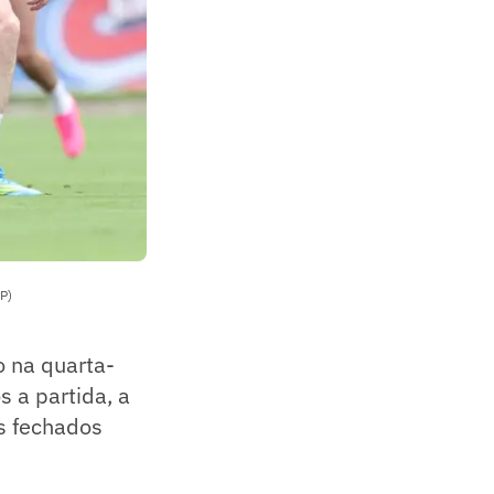
P)
o na quarta-
s a partida, a
s fechados