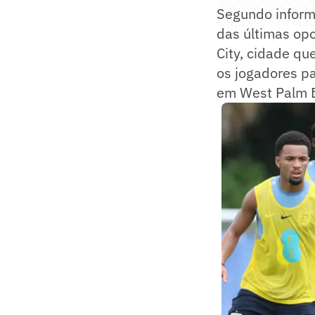
Segundo inform
das últimas op
City, cidade q
os jogadores p
em West Palm 