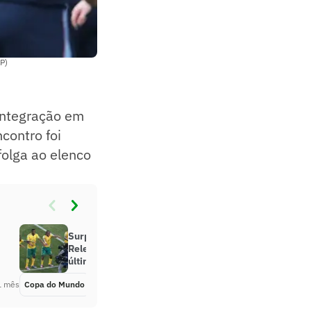
P)
integração em
contro foi
folga ao elenco
Surpresa, golaço e contra:
Relembre o primeiro gol das
últimas Copas
1 mês
Copa do Mundo
Há 1 mês