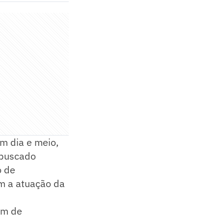
um dia e meio,
m buscado
o de
m a atuação da
am de