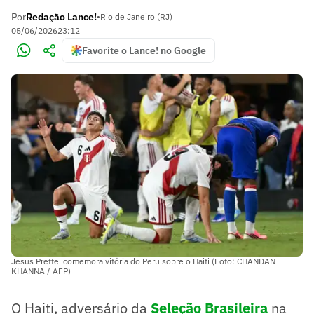
Por
Redação Lance!
•
Rio de Janeiro (RJ)
05/06/2026
23:12
Favorite o Lance! no Google
Jesus Prettel comemora vitória do Peru sobre o Haiti (Foto: CHANDAN
KHANNA / AFP)
O Haiti, adversário da
Seleção Brasileira
na