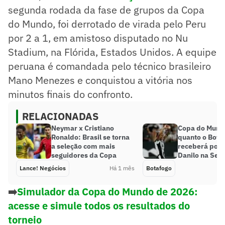
segunda rodada da fase de grupos da Copa
do Mundo, foi derrotado de virada pelo Peru
por 2 a 1, em amistoso disputado no Nu
Stadium, na Flórida, Estados Unidos. A equipe
peruana é comandada pelo técnico brasileiro
Mano Menezes e conquistou a vitória nos
minutos finais do confronto.
RELACIONADAS
Neymar x Cristiano
Copa do Mundo
Ronaldo: Brasil se torna
quanto o Bota
a seleção com mais
receberá por 
seguidores da Copa
Danilo na Sel
Lance! Negócios
Há 1 mês
Botafogo
➡️
Simulador da Copa do Mundo de 2026:
acesse e simule todos os resultados do
torneio