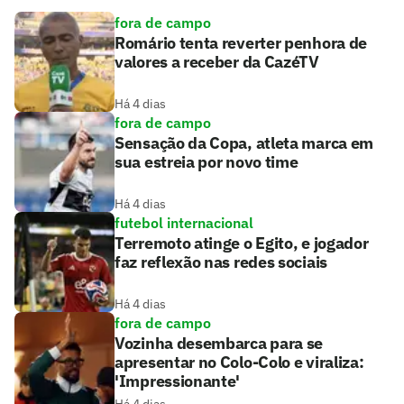
fora de campo
Romário tenta reverter penhora de
valores a receber da CazéTV
Há 4 dias
fora de campo
Sensação da Copa, atleta marca em
sua estreia por novo time
Há 4 dias
futebol internacional
Terremoto atinge o Egito, e jogador
faz reflexão nas redes sociais
Há 4 dias
fora de campo
Vozinha desembarca para se
apresentar no Colo-Colo e viraliza:
'Impressionante'
Há 4 dias