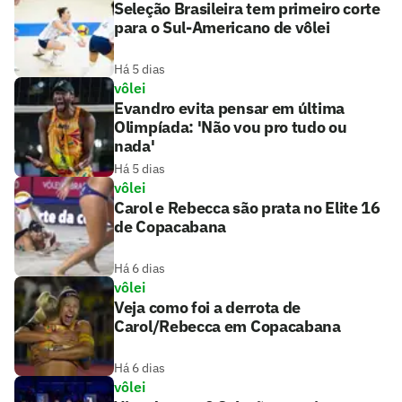
Seleção Brasileira tem primeiro corte
para o Sul-Americano de vôlei
Há 5 dias
vôlei
Evandro evita pensar em última
Olimpíada: 'Não vou pro tudo ou
nada'
Há 5 dias
vôlei
Carol e Rebecca são prata no Elite 16
de Copacabana
Há 6 dias
vôlei
Veja como foi a derrota de
Carol/Rebecca em Copacabana
Há 6 dias
vôlei