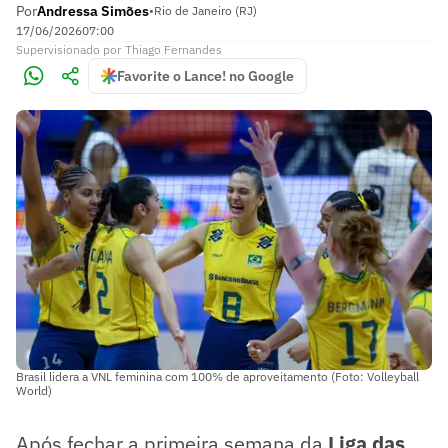
Por
Andressa Simões
•
Rio de Janeiro (RJ)
17/06/2026
07:00
Supervisionado
por
Thiago Fernandes
Favorite o Lance! no Google
Brasil lidera a VNL feminina com 100% de aproveitamento (Foto: Volleyball
World)
Após fechar a primeira semana da
Liga das