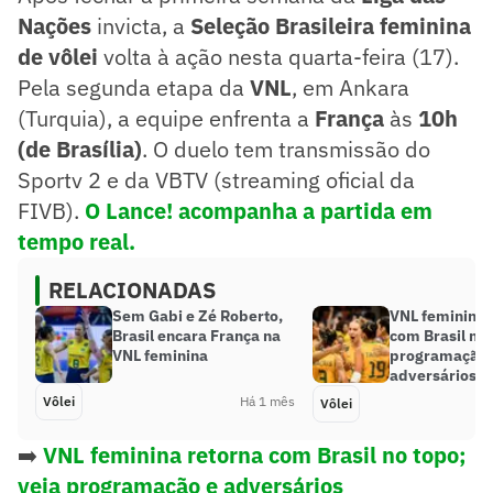
Nações
invicta, a
Seleção Brasileira feminina
de vôlei
volta à ação nesta quarta-feira (17).
Pela segunda etapa da
VNL
, em Ankara
(Turquia), a equipe enfrenta a
França
às
10h
(de Brasília)
. O duelo tem transmissão do
Sportv 2 e da VBTV (streaming oficial da
FIVB).
O Lance! acompanha a partida em
tempo real.
RELACIONADAS
Sem Gabi e Zé Roberto,
VNL feminina 
Brasil encara França na
com Brasil no 
VNL feminina
programação 
adversários
Vôlei
Há 1 mês
Vôlei
➡️
VNL feminina retorna com Brasil no topo;
veja programação e adversários