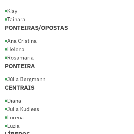
Kisy
Tainara
PONTEIRAS/OPOSTAS
Ana Cristina
Helena
Rosamaria
PONTEIRA
Júlia Bergmann
CENTRAIS
Diana
Julia Kudiess
Lorena
Luzia