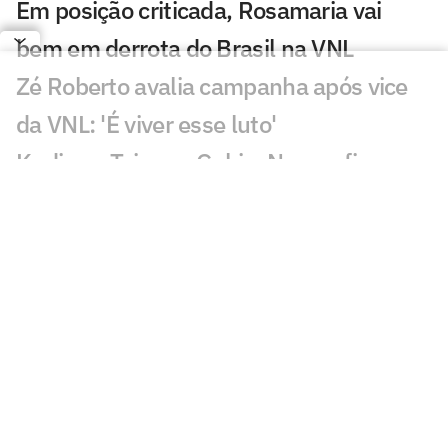
Em posição criticada, Rosamaria vai
bem em derrota do Brasil na VNL
Zé Roberto avalia campanha após vice
da VNL: 'É viver esse luto'
Kudiess, Tainara, Gabi e Nyeme ficam
sem medalha da VNL
Derrota do Brasil na final da VNL
maltrata torcedores: 'Dor'
Quem fez mais falta para o Brasil na
final da VNL? Dê sua opinião!
Brasil coloca quatro jogadoras entre os
destaques estatísticos da VNL