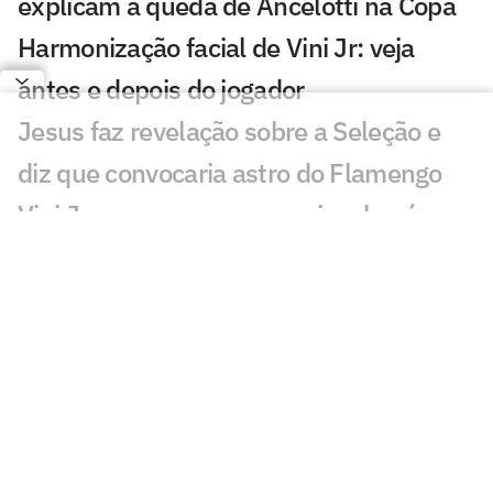
explicam a queda de Ancelotti na Copa
Harmonização facial de Vini Jr: veja
antes e depois do jogador
Jesus faz revelação sobre a Seleção e
diz que convocaria astro do Flamengo
Vini Jr aparece com novo visual após
procedimento estético
Brasil sobe no ranking da Fifa e encosta
nos líderes após Copa; confira
Nosso fracasso na Copa começa com a
falta de uma estratégia para o produto
futebol