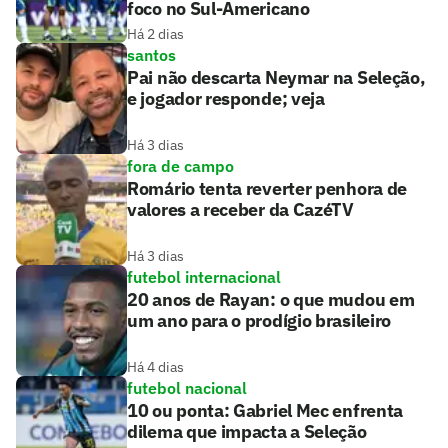
foco no Sul-Americano
Há 2 dias
santos
Pai não descarta Neymar na Seleção,
e jogador responde; veja
Há 3 dias
fora de campo
Romário tenta reverter penhora de
valores a receber da CazéTV
Há 3 dias
futebol internacional
20 anos de Rayan: o que mudou em
um ano para o prodígio brasileiro
Há 4 dias
futebol nacional
10 ou ponta: Gabriel Mec enfrenta
dilema que impacta a Seleção