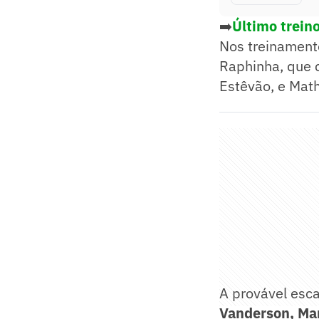
➡️
Último trein
Nos treinamento
Raphinha, que 
Estêvão, e Math
A provável esca
Vanderson, Mar