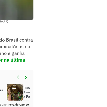
Sá/AFP)
o Brasil contra
liminatórias da
ano e ganha
r na última
Fundador do Movimento Verde
ara
Amarelo detalha festa para Brasil
x Paraguai
1 ano
Fora de Campo
Há 1 ano