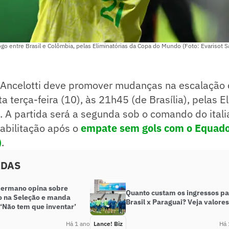
o entre Brasil e Colômbia, pelas Eliminatórias da Copa do Mundo (Foto: Evarisot 
 Ancelotti deve promover mudanças na escalação d
a terça-feira (10), às 21h45 (de Brasília), pelas E
 A partida será a segunda sob o comando do itali
abilitação após o
empate sem gols com o Equado
)
.
ADAS
Germano opina sobre
Quanto custam os ingressos p
o na Seleção e manda
Brasil x Paraguai? Veja valores
 ‘Não tem que inventar’
Há 1 ano
Lance! Biz
Há 