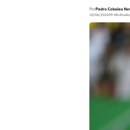
Por
Pedro Cobalea Ne
10/06/2025
09:48
•
Atuali