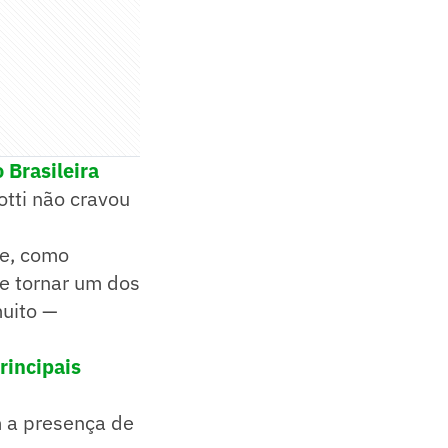
 Brasileira
tti não cravou
ue, como
se tornar um dos
muito —
rincipais
m a presença de