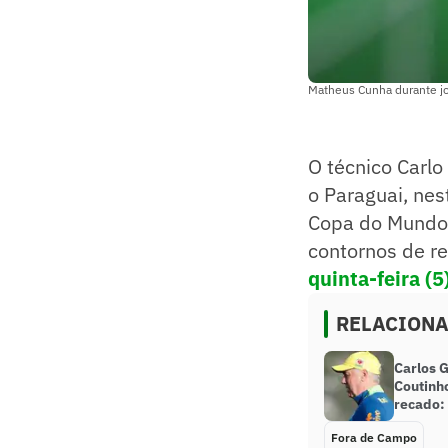
Matheus Cunha durante jog
O técnico Carlo
o Paraguai, nest
Copa do Mundo.
contornos de re
quinta-feira (5
RELACION
Carlos 
Coutinh
recado:
Fora de Campo