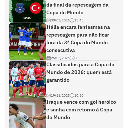
da final da repescagem da
Copa do Mundo
30/03/2026
15:45
Itália encara fantasmas na
repescagem para não ficar
fora da 3ª Copa do Mundo
consecutiva
26/03/2026
08:00
Classificados para a Copa do
Mundo de 2026: quem está
garantido
19/11/2025
10:30
Iraque vence com gol heróico
e sonha com retorno à Copa
do Mundo