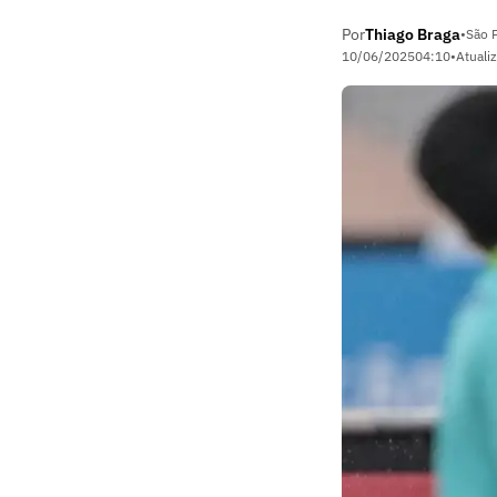
Por
Thiago Braga
•
São P
10/06/2025
04:10
•
Atuali