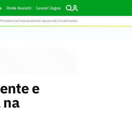
s
Onde Assistir
Lance! Jogos
Ministério da Fazenda adverte: Aposta não é investimento
ente e
a na