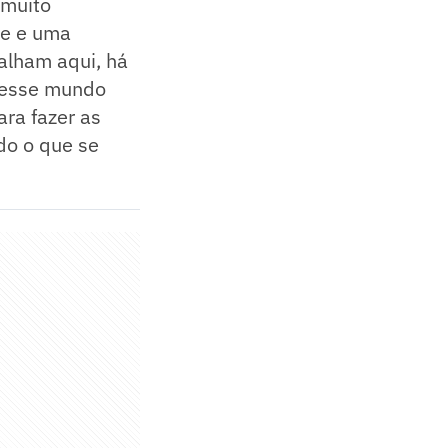
 muito
te e uma
alham aqui, há
 nesse mundo
ra fazer as
do o que se