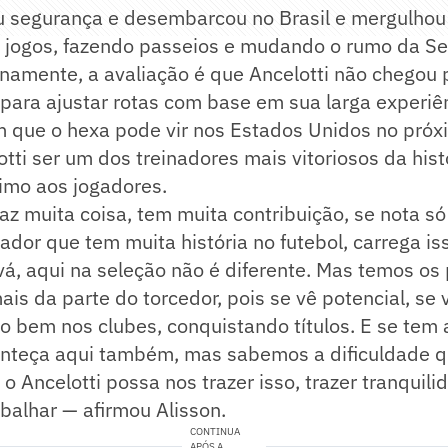
iu segurança e desembarcou no Brasil e mergulhou
do jogos, fazendo passeios e mudando o rumo da S
ernamente, a avaliação é que Ancelotti não chegou
para ajustar rotas com base em sua larga experiê
m que o hexa pode vir nos Estados Unidos no próx
otti ser um dos treinadores mais vitoriosos da hist
imo aos jogadores.
raz muita coisa, tem muita contribuição, se nota s
nador que tem muita história no futebol, carrega i
á, aqui na seleção não é diferente. Mas temos os 
ais da parte do torcedor, pois se vê potencial, se
bem nos clubes, conquistando títulos. E se tem 
onteça aqui também, mas sabemos a dificuldade q
 Ancelotti possa nos trazer isso, trazer tranquili
balhar — afirmou Alisson.
CONTINUA
APÓS A