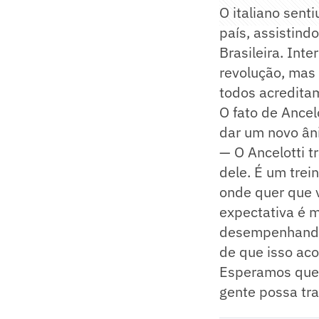
O italiano sent
país, assistin
Brasileira. Int
revolução, mas 
todos acredita
O fato de Ancel
dar um novo ân
— O Ancelotti t
dele. É um trei
onde quer que v
expectativa é m
desempenhando 
de que isso ac
Esperamos que o
gente possa tra