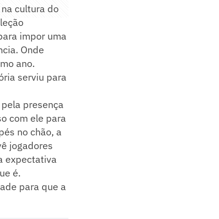
 na cultura do
eleção
 para impor uma
ncia. Onde
imo ano.
ória serviu para
ó pela presença
sso com ele para
pés no chão, a
 vê jogadores
a expectativa
ue é.
dade para que a