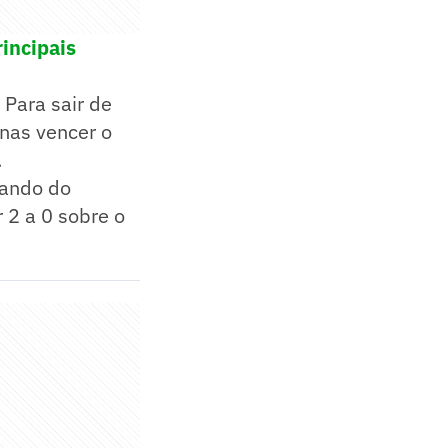
incipais
 Para sair de
nas vencer o
.
mando do
 2 a 0 sobre o