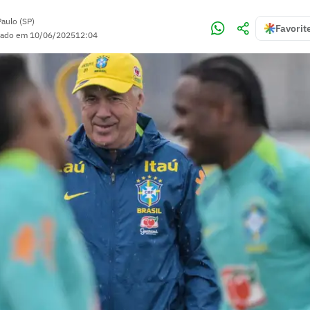
aulo (SP)
Favorit
zado em
10/06/2025
12:04