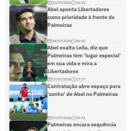
21/07/2026
14:53
Abel aponta Libertadores
como prioridade à frente do
Palmeiras
18/07/2026
06:45
Abel exalta Leila, diz que
Palmeiras tem 'lugar especial'
em sua vida e mira a
Libertadores
17/07/2026
17:17
Contratação abre espaço para
'sonho' de Abel no Palmeiras
17/07/2026
09:41
Palmeiras encara sequência