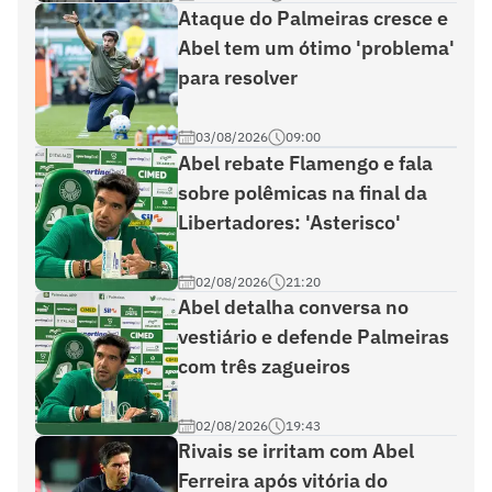
Ataque do Palmeiras cresce e
Abel tem um ótimo 'problema'
para resolver
03/08/2026
09:00
Abel rebate Flamengo e fala
sobre polêmicas na final da
Libertadores: 'Asterisco'
02/08/2026
21:20
Abel detalha conversa no
vestiário e defende Palmeiras
com três zagueiros
02/08/2026
19:43
Rivais se irritam com Abel
Ferreira após vitória do