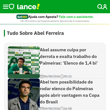
Ajuda com Aposta?
Fale com o assistente.
18+ Ministério da Fazenda adverte: Aposta não é investimento
Tudo Sobre Abel Ferreira
Abel assume culpa por
derrota e exalta trabalho do
Palmeiras: 'Elenco de 1,4 bi'
06/08/2026
00:22
Abel tem possibilidade de
rodar elenco do Palmeiras
após abrir vantagem na Copa
do Brasil
04/08/2026
16:08