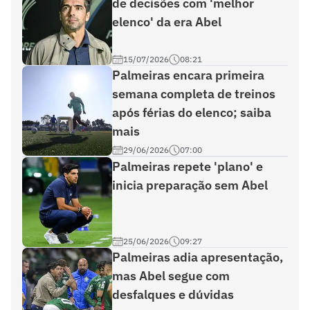
de decisões com 'melhor
elenco' da era Abel
15/07/2026
08:21
Palmeiras encara primeira
semana completa de treinos
após férias do elenco; saiba
mais
29/06/2026
07:00
Palmeiras repete 'plano' e
inicia preparação sem Abel
25/06/2026
09:27
Palmeiras adia apresentação,
mas Abel segue com
desfalques e dúvidas