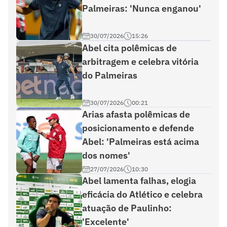
Palmeiras: 'Nunca enganou'
30/07/2026
15:26
Abel cita polêmicas de
arbitragem e celebra vitória
do Palmeiras
30/07/2026
00:21
Arias afasta polêmicas de
posicionamento e defende
Abel: 'Palmeiras está acima
dos nomes'
27/07/2026
10:30
Abel lamenta falhas, elogia
eficácia do Atlético e celebra
atuação de Paulinho:
'Excelente'