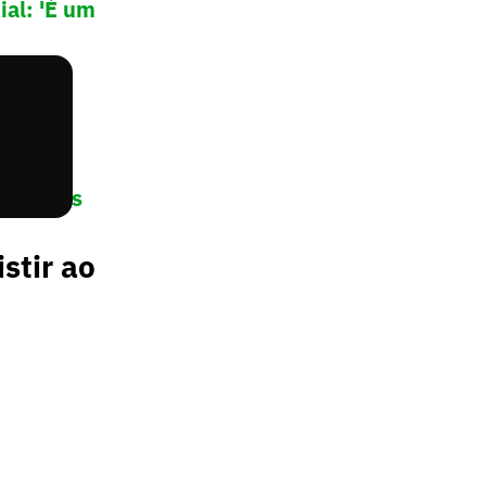
al: 'É um
incipais
stir ao