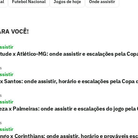
al
Futebol Nacional
Jogos de hoje
Onde assistir
RA VOCÊ!
sistir
ude x Atlético-MG: onde assistir e escalações pela Copa
s
sistir
 Santos: onde assistir, horário e escalações pela Copa d
s
sistir
eza x Palmeiras: onde assistir e escalações do jogo pela
s
sistir
go x Corinthians: onde assistir, horário e prováveis es