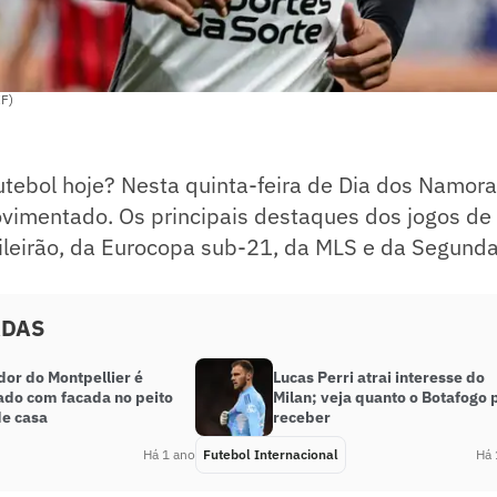
IF)
tebol hoje? Nesta quinta-feira de Dia dos Namora
vimentado. Os principais destaques dos jogos de 
ileirão, da Eurocopa sub-21, da MLS e da Segunda
ADAS
dor do Montpellier é
Lucas Perri atrai interesse do
ado com facada no peito
Milan; veja quanto o Botafogo
de casa
receber
Há 1 ano
Futebol Internacional
Há 