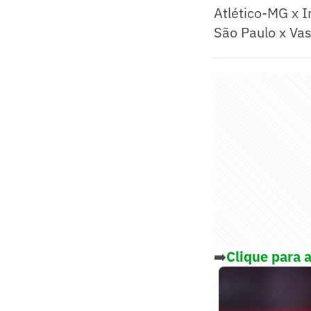
Atlético-MG x I
São Paulo x Va
➡️
Clique para a