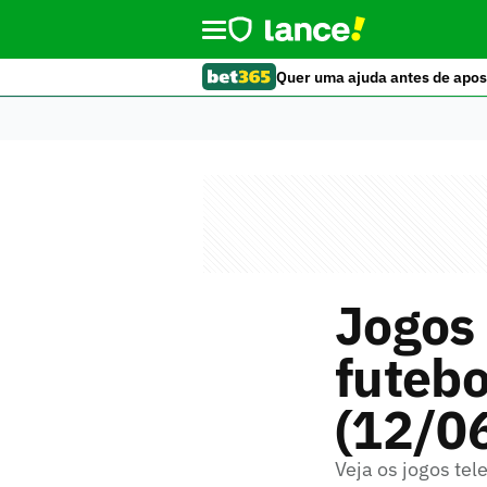
Quer uma ajuda antes de apos
Jogos 
futebo
(12/0
Veja os jogos tel