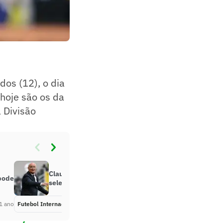
dos (12), o dia
hoje são os da
 Divisão
Claudio Ranieri diz ‘não’ para
 pode
seleção italiana, que vive crise
1 ano
Futebol Internacional
Há 1 ano