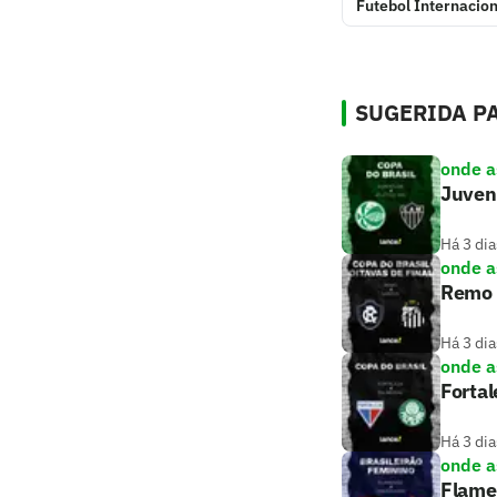
Futebol Internacion
SUGERIDA PA
onde as
Juvent
Há 3 dia
onde as
Remo x
Há 3 dia
onde as
Fortal
Há 3 dia
onde as
Flamen