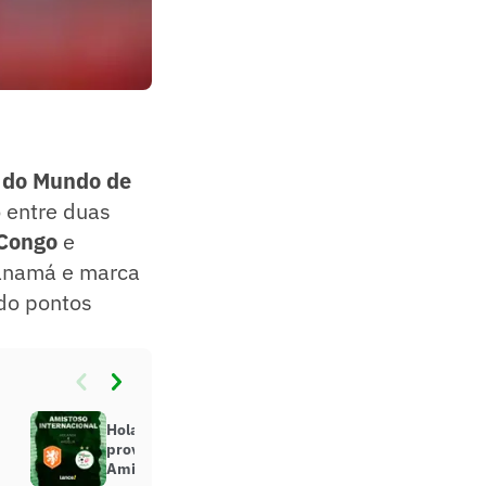
 do Mundo de
o entre duas
Congo
e
anamá e marca
do pontos
Holanda x Argélia: onde assistir e
prováveis escalações do jogo do
Amistoso Internacional