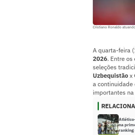
Cristiano Ronaldo atuand
A quarta-feira
2026
. Entre os
seleções tradic
Uzbequistão
x
a continuidade
importantes na
RELACION
Atlético
na prim
ranking