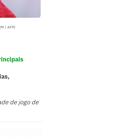
RIM / AFP)
incipais
ias,
ade de jogo de