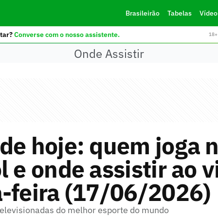
Brasileirão
Tabelas
Vídeo
tar?
Converse com o nosso assistente.
18+ 
Onde Assistir
de hoje: quem joga 
l e onde assistir ao v
-feira (17/06/2026)
 televisionadas do melhor esporte do mundo