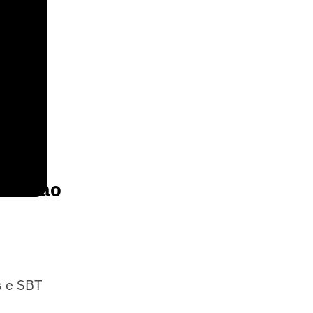
stir ao
s e SBT