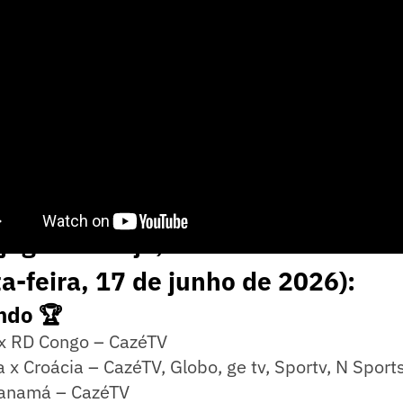
 jogos de hoje, horários e onde assi
ta-feira, 17 de junho de 2026):
ndo 🏆
 x RD Congo – CazéTV
a x Croácia – CazéTV, Globo, ge tv, Sportv, N Sport
Panamá – CazéTV