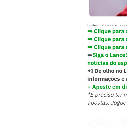
Cristiano Ronaldo virou a
➡️ Clique para 
➡️ Clique para
➡️ Clique para 
➡️
Siga o Lance
notícias do es
📲
De olho no 
informações e 
+ Aposte em di
*É preciso ter 
apostas. Jogue