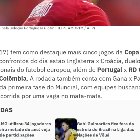
o pela Seleção Portuguesa (Foto: FILIPE AMORIM / AFP)
 (17) tem como destaque mais cinco jogos da
Copa
 confrontos do dia estão Inglaterra x Croácia, duel
ionais do futebol europeu, além de
Portugal
x
RD 
Colômbia
. A rodada também conta com Gana x P
 da primeira fase do Mundial, com equipes buscan
 corrida por uma vaga no mata-mata.
ADAS
-MG utilizou 34 jogadores
Gabi Guimarães fica fora da
eira metade do ano: veja
estreia do Brasil na Liga das
 de participações
Nações de Vôlei