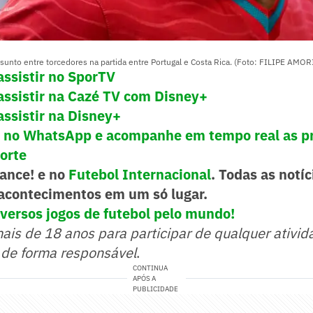
ssunto entre torcedores na partida entre Portugal e Costa Rica. (Foto: FILIPE AMO
assistir no SporTV
 assistir na Cazé TV com Disney+
assistir na Disney+
! no WhatsApp e acompanhe em tempo real as pr
porte
Lance! e no
Futebol Internacional
. Todas as notíc
acontecimentos em um só lugar.
versos jogos de futebol pelo mundo!
mais de 18 anos para participar de qualquer ativid
 de forma responsável
.
CONTINUA
APÓS A
PUBLICIDADE