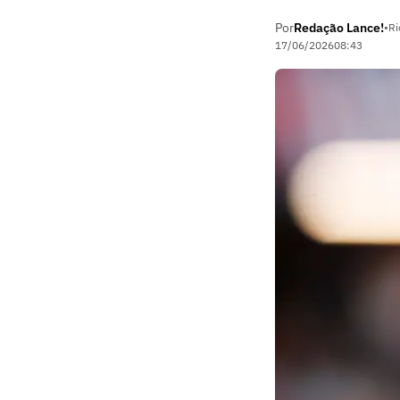
Por
Redação Lance!
•
Ri
17/06/2026
08:43