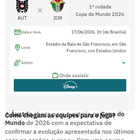
1ª rodada
Copa do Mundo 2026
AUT
JOR
17/06/2026, 1h (de Brasília)
Data e Hora
Estádio da Baía de São Francisco, em São
Local
Francisco, nos Estados Unidos
Árbitro
Onde assistir
A
Áustria
chega para a estreia na
Copa do
Como chegam as equipes para o jogo?
Mundo
de 2026 com a expectativa de
confirmar a evolução apresentada nos últimos