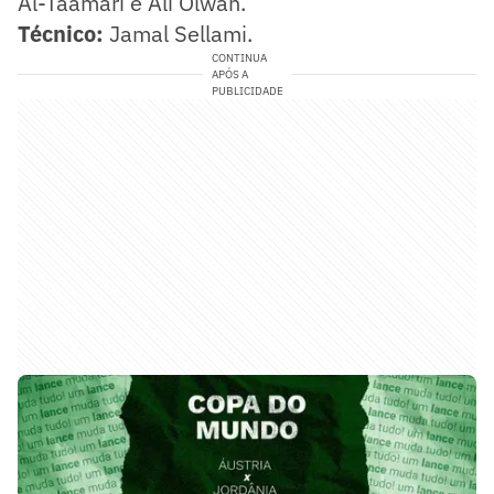
Al-Taamari e Ali Olwan.
Técnico:
Jamal Sellami.
CONTINUA
APÓS A
PUBLICIDADE