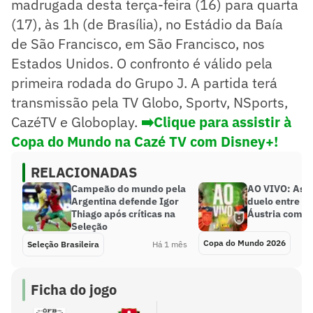
madrugada desta terça-feira (16) para quarta
(17), às 1h (de Brasília), no Estádio da Baía
de São Francisco, em São Francisco, nos
Estados Unidos. O confronto é válido pela
primeira rodada do Grupo J. A partida terá
transmissão pela TV Globo, Sportv, NSports,
CazéTV e Globoplay.
➡️Clique para assistir à
Copa do Mundo na Cazé TV com Disney+!
RELACIONADAS
Campeão do mundo pela
AO VIVO: Assi
Argentina defende Igor
duelo entre E
Thiago após críticas na
Áustria com o
Seleção
Copa do Mundo 2026
Seleção Brasileira
Há 1 mês
Ficha do jogo