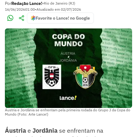
Por
Redação Lance!
•
Rio de Janeiro (RJ)
16/06/2026
01:00
•
Atualizado em
02/07/2026
Favorite o Lance! no Google
Áustria e Jordânia se enfrentam pela primeira rodada do Grupo J da Copa do
Mundo (Foto: Arte Lance!)
Áustria
e
Jordânia
se enfrentam na