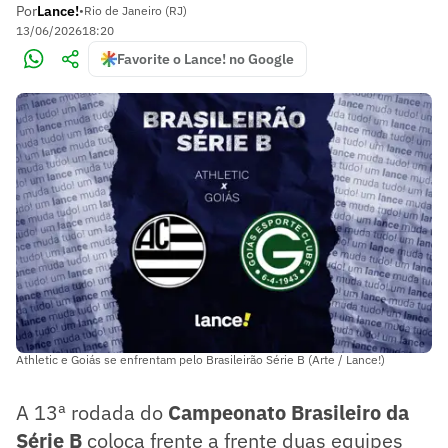
Por
Lance!
•
Rio de Janeiro (RJ)
13/06/2026
18:20
Favorite o Lance! no Google
Athletic e Goiás se enfrentam pelo Brasileirão Série B (Arte / Lance!)
A 13ª rodada do
Campeonato Brasileiro da
Série B
coloca frente a frente duas equipes