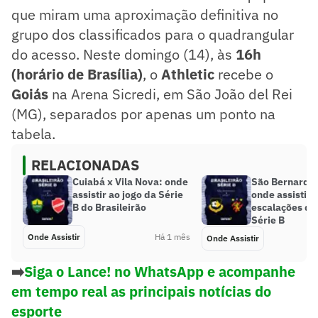
que miram uma aproximação definitiva no
grupo dos classificados para o quadrangular
do acesso. Neste domingo (14), às
16h
(horário de Brasília)
, o
Athletic
recebe o
Goiás
na Arena Sicredi, em São João del Rei
(MG), separados por apenas um ponto na
tabela.
RELACIONADAS
Cuiabá x Vila Nova: onde
São Bernardo 
assistir ao jogo da Série
onde assistir, 
B do Brasileirão
escalações do
Série B
Onde Assistir
Há 1 mês
Onde Assistir
➡️
Siga o Lance! no WhatsApp e acompanhe
em tempo real as principais notícias do
esporte