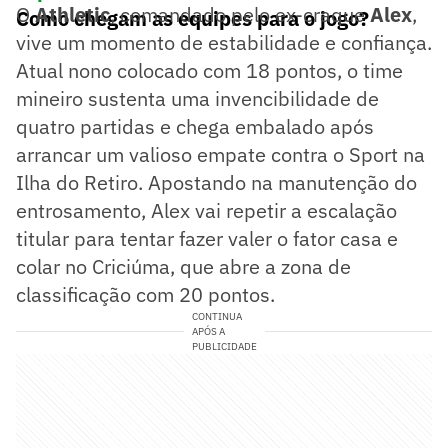
O
Athletic
, comandado pelo ex-craque
Alex
,
Como chegam as equipes para o jogo?
vive um momento de estabilidade e confiança.
Atual nono colocado com 18 pontos, o time
mineiro sustenta uma invencibilidade de
quatro partidas e chega embalado após
arrancar um valioso empate contra o Sport na
Ilha do Retiro. Apostando na manutenção do
entrosamento, Alex vai repetir a escalação
titular para tentar fazer valer o fator casa e
colar no Criciúma, que abre a zona de
classificação com 20 pontos.
CONTINUA
APÓS A
PUBLICIDADE