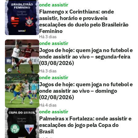
onde assistir
Flamengo x Corinthians: onde
assistir, horário e prováveis
escalações do duelo pelo Brasileirão
Feminino
Há 3 dias
onde assistir
Jogos de hoje: quem joga no futebol e
onde assistir ao vivo – segunda-feira
(03/08/2026)
Há 3 dias
onde assistir
Jogos de hoje: quem joga no futebol e
onde assistir ao vivo – domingo
(02/08/2026)
Há 4 dias
onde assistir
Palmeiras x Fortaleza: onde assistir e
escalações do jogo pela Copa do
Brasil