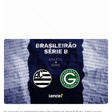
As equipes se enfrentam pela 13° rodada da Série B (Foto: Arte/Lance!)