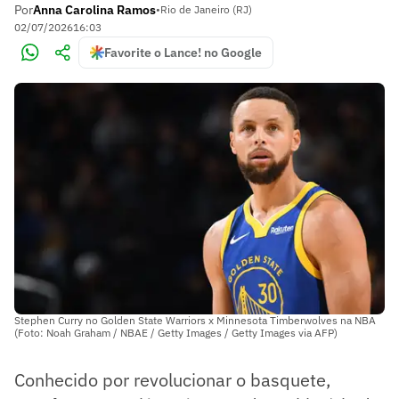
Por
Anna Carolina Ramos
•
Rio de Janeiro (RJ)
02/07/2026
16:03
Favorite o Lance! no Google
Stephen Curry no Golden State Warriors x Minnesota Timberwolves na NBA
(Foto: Noah Graham / NBAE / Getty Images / Getty Images via AFP)
Conhecido por revolucionar o basquete,