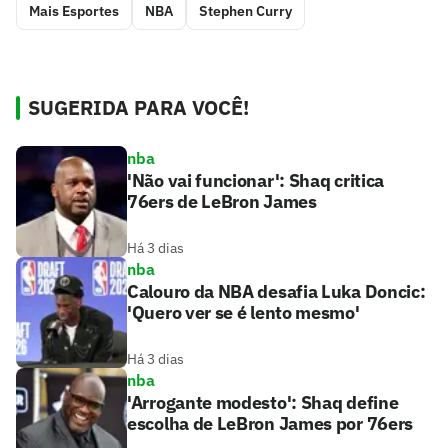
Mais Esportes
NBA
Stephen Curry
SUGERIDA PARA VOCÊ!
nba
'Não vai funcionar': Shaq critica
76ers de LeBron James
Há 3 dias
nba
Calouro da NBA desafia Luka Doncic:
'Quero ver se é lento mesmo'
Há 3 dias
nba
'Arrogante modesto': Shaq define
escolha de LeBron James por 76ers