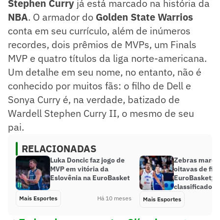
Stephen Curry
já está marcado na história da
NBA
. O armador do
Golden State Warrios
conta em seu currículo, além de inúmeros
recordes, dois prêmios de MVPs, um Finals
MVP e quatro títulos da liga norte-americana.
Um detalhe em seu nome, no entanto, não é
conhecido por muitos fãs: o filho de Dell e
Sonya Curry é, na verdade, batizado de
Wardell Stephen Curry II, o mesmo de seu
pai.
RELACIONADAS
Luka Doncic faz jogo de
Zebras marca
MVP em vitória da
oitavas de fin
Eslovênia na EuroBasket
EuroBasket; v
classificados
Mais Esportes
Há 10 meses
Mais Esportes