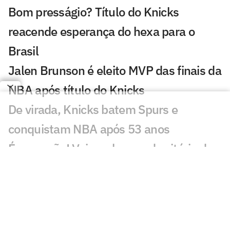
Bom presságio? Título do Knicks
reacende esperança do hexa para o
Brasil
Jalen Brunson é eleito MVP das finais da
NBA após título do Knicks
De virada, Knicks batem Spurs e
conquistam NBA após 53 anos
É campeão! Veja os lances da vitória do
Knicks pelo título da NBA
Spurs x Knicks pelo jogo 5 das finais da
NBA; horário e onde assistir
Rômulo Mendonça se manifesta após